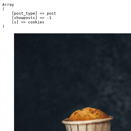
Array

(

    [post_type] => post

    [showposts] => -1

    [s] => cookies
