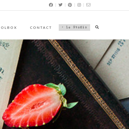
|
|
|
|
OOLBOX
CONTACT
> Le Studio