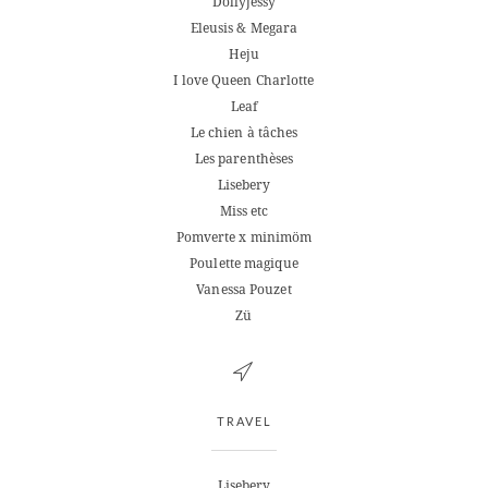
Dollyjessy
Eleusis & Megara
Heju
I love Queen Charlotte
Leaf
Le chien à tâches
Les parenthèses
Lisebery
Miss etc
Pomverte x minimöm
Poulette magique
Vanessa Pouzet
Zü
TRAVEL
Lisebery