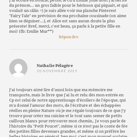
J'ai écouté en boucle, petite, le cd d'Emilie Jolie dont j'ai hérité
du prénom... un gros faible pour le hérisson qui piquait, et qui
voulait un câlin =) je suis allée voir ma planche Pinterest
"Fairy Tale" en prévision de ma prochaine cousinade (on aime
bien se déguiser...), et Alice est sans aucun doute la plus
présente! Bref, merci, c'est beau, ça parle à la petite fille en
moi! (fb: Emilie Mur**)
Répondre
Nathalie Pélagère
20 NOVEMBRE 2015
J'ai toujours aimé lire d'aussi loin que ma mémoire me
transporte, mais le livre que j'ai lu et relu dès mon entrée en
Cp est celui de notre apprentissage d'écoliers de l'époque, qui
m'a donné l'amour des mots, de l'écriture et des échappées
réelles en pleine Nature où je me régale toujours de ce que j'y
trouve pour créer ma cuisine et le tout sans semer de petits
cailloux blancs pour retrouver mon chemin,. Je vous parle de
l'histoire du "Petit Poucet", même si ce n'est pas le conte de fée
des petites filles devenues grandes, et même si on préfère les
belles histoires en général, ben moi, c'est mon manuel scolaire