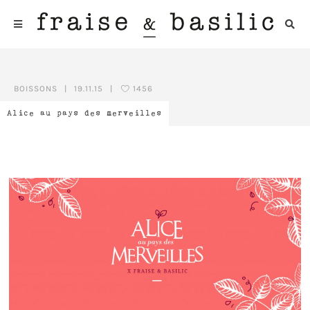
BOISSONS
|
19.11.15
|
1456
Alice au pays des merveilles