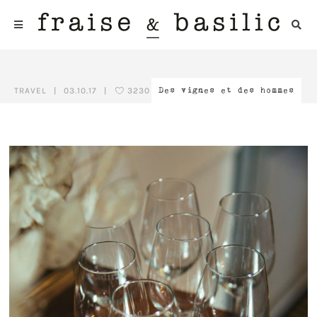
TRAVEL
|
03.10.17
|
3230
Des vignes et des hommes