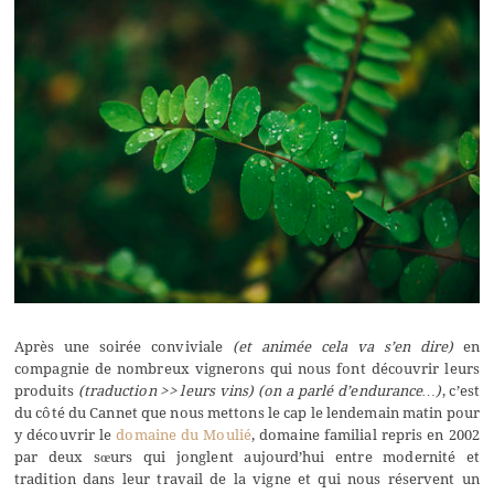
Après une soirée conviviale
(et animée cela va s’en dire)
en
compagnie de nombreux vignerons qui nous font découvrir leurs
produits
(traduction >> leurs vins)
(on a parlé d’endurance…)
, c’est
du côté du Cannet que nous mettons le cap le lendemain matin pour
y découvrir le
domaine du Moulié
, domaine familial repris en 2002
par deux sœurs qui jonglent aujourd’hui entre modernité et
tradition dans leur travail de la vigne et qui nous réservent un