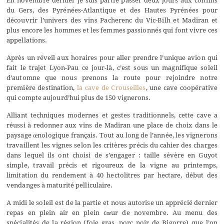
En novembre dernier je suis partie passer deux jours aux confins
du Gers, des Pyrénées-Atlantique et des Hautes Pyrénées pour
découvrir l’univers des vins Pacherenc du Vic-Bilh et Madiran et
plus encore les hommes et les femmes passionnés qui font vivre ces
appellations.
Après un réveil aux horaires pour aller prendre l’unique avion qui
fait le trajet Lyon-Pau ce jour-là, c’est sous un magnifique soleil
d’automne que nous prenons la route pour rejoindre notre
première destination,
la cave de Crouseilles
, une cave coopérative
qui compte aujourd’hui plus de 150 vignerons.
Alliant techniques modernes et gestes traditionnels, cette cave a
réussi à redonner aux vins de Madiran une place de choix dans le
paysage œnologique français. Tout au long de l’année, les vignerons
travaillent les vignes selon les critères précis du cahier des charges
dans lequel ils ont choisi de s’engager : taille sévère en Guyot
simple, travail précis et rigoureux de la vigne au printemps,
limitation du rendement à 40 hectolitres par hectare, début des
vendanges à maturité pelliculaire.
A midi le soleil est de la partie et nous autorise un apprécié dernier
repas en plein air en plein cœur de novembre. Au menu des
spécialités de la région (foie gras, porc noir de Bigorre) que l’on