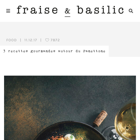
FOOD
|
11.12.17
|
7872
3 recettes gourmandes autour du Panettone