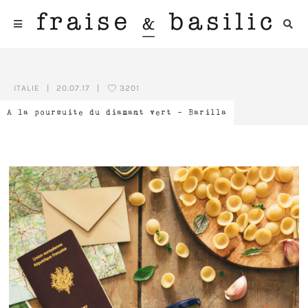
ITALIE
|
20.07.17
|
3201
A la poursuite du diamant vert – Barilla