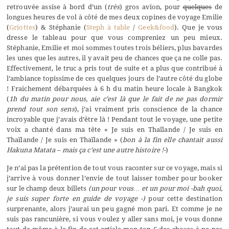
retrouvée assise à bord d’un (
très
) gros avion, pour
quelques
de
longues heures de vol à côté de mes deux copines de voyage Emilie
(
Griottes
) & Stéphanie (
Steph à table
/
Geek&food
). Que je vous
dresse le tableau pour que vous compreniez un peu mieux.
Stéphanie, Emilie et moi sommes toutes trois béliers, plus bavardes
les unes que les autres, il y avait peu de chances que ça ne colle pas.
Effectivement, le truc a pris tout de suite et a plus que contribué à
l’ambiance topissime de ces quelques jours de l’autre côté du globe
! Fraichement débarquées à 6 h du matin heure locale à Bangkok
(
1h du matin pour nous, aie c’est là que le fait de ne pas dormir
prend tout son sens
), j’ai vraiment pris conscience de la chance
incroyable que j’avais d’être là ! Pendant tout le voyage, une petite
voix a chanté dans ma tête « Je suis en Thaïlande / Je suis en
Thaïlande / Je suis en Thaïlande » (
bon à la fin elle chantait aussi
Hakuna Matata – mais ça c’est une autre histoire !-
)
Je n’ai pas la prétention de tout vous raconter sur ce voyage, mais si
j’arrive à vous donner l’envie de tout laisser tomber pour booker
sur le champ deux billets
(un pour vous… et un pour moi -bah quoi,
je suis super forte en guide de voyage -)
pour cette destination
surprenante, alors j’aurai un peu gagné mon pari. Et comme je ne
suis pas rancunière, si vous voulez y aller sans moi, je vous donne