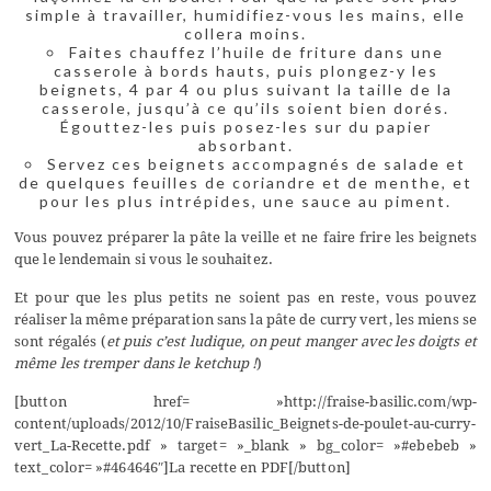
simple à travailler, humidifiez-vous les mains, elle
collera moins.
Faites chauffez l’huile de friture dans une
casserole à bords hauts, puis plongez-y les
beignets, 4 par 4 ou plus suivant la taille de la
casserole, jusqu’à ce qu’ils soient bien dorés.
Égouttez-les puis posez-les sur du papier
absorbant.
Servez ces beignets accompagnés de salade et
de quelques feuilles de coriandre et de menthe, et
pour les plus intrépides, une sauce au piment.
Vous pouvez préparer la pâte la veille et ne faire frire les beignets
que le lendemain si vous le souhaitez.
Et pour que les plus petits ne soient pas en reste, vous pouvez
réaliser la même préparation sans la pâte de curry vert, les miens se
sont régalés (
et puis c’est ludique, on peut manger avec les doigts et
même les tremper dans le ketchup !
)
[button href= »http://fraise-basilic.com/wp-
content/uploads/2012/10/FraiseBasilic_Beignets-de-poulet-au-curry-
vert_La-Recette.pdf » target= »_blank » bg_color= »#ebebeb »
text_color= »#464646″]La recette en PDF[/button]