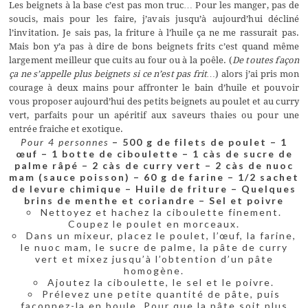
Les beignets à la base c’est pas mon truc… Pour les manger, pas de
soucis, mais pour les faire, j’avais jusqu’à aujourd’hui décliné
l’invitation. Je sais pas, la friture à l’huile ça ne me rassurait pas.
Mais bon y’a pas à dire de bons beignets frits c’est quand même
largement meilleur que cuits au four ou à la poêle. (
De toutes façon
ça ne s’appelle plus beignets si ce n’est pas frit…
) alors j’ai pris mon
courage à deux mains pour affronter le bain d’huile et pouvoir
vous proposer aujourd’hui des petits beignets au poulet et au curry
vert, parfaits pour un apéritif aux saveurs thaies ou pour une
entrée fraiche et exotique.
Pour 4 personnes
– 500 g de filets de poulet
– 1
œuf
– 1 botte de ciboulette
– 1 càs de sucre de
palme râpé
– 2 càs de curry vert
– 2 càs de nuoc
mam (sauce poisson)
– 60 g de farine
– 1/2 sachet
de levure chimique
– Huile de friture
– Quelques
brins de menthe et coriandre
– Sel et poivre
Nettoyez et hachez la ciboulette finement.
Coupez le poulet en morceaux.
Dans un mixeur, placez le poulet, l’œuf, la farine,
le nuoc mam, le sucre de palme, la pâte de curry
vert et mixez jusqu’à l’obtention d’un pâte
homogène.
Ajoutez la ciboulette, le sel et le poivre.
Prélevez une petite quantité de pâte, puis
façonnez-la en boule. Pour que la pâte soit plus