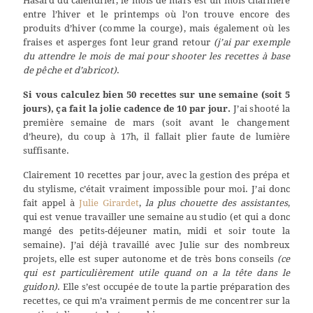
Hasard du calendrier, le mois de mars est un mois charnière
entre l’hiver et le printemps où l’on trouve encore des
produits d’hiver (comme la courge), mais également où les
fraises et asperges font leur grand retour
(j’ai par exemple
du attendre le mois de mai pour shooter les recettes à base
de pêche et d’abricot)
.
Si vous calculez bien 50 recettes sur une semaine (soit 5
jours), ça fait la jolie cadence de 10 par jour.
J’ai shooté la
première semaine de mars (soit avant le changement
d’heure), du coup à 17h, il fallait plier faute de lumière
suffisante.
Clairement 10 recettes par jour, avec la gestion des prépa et
du stylisme, c’était vraiment impossible pour moi. J’ai donc
fait appel à
Julie Girardet
,
la plus chouette des assistantes
,
qui est venue travailler une semaine au studio (et qui a donc
mangé des petits-déjeuner matin, midi et soir toute la
semaine). J’ai déjà travaillé avec Julie sur des nombreux
projets, elle est super autonome et de très bons conseils
(ce
qui est particulièrement utile quand on a la tête dans le
guidon)
. Elle s’est occupée de toute la partie préparation des
recettes, ce qui m’a vraiment permis de me concentrer sur la