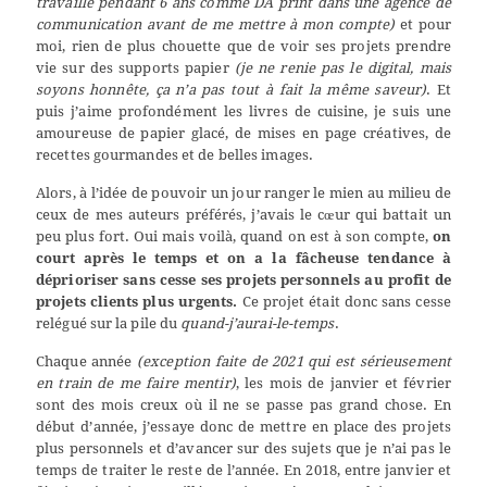
travaillé pendant 6 ans comme DA print dans une agence de
communication avant de me mettre à mon compte)
et pour
moi, rien de plus chouette que de voir ses projets prendre
vie sur des supports papier
(je ne renie pas le digital, mais
soyons honnête, ça n’a pas tout à fait la même saveur)
. Et
puis j’aime profondément les livres de cuisine, je suis une
amoureuse de papier glacé, de mises en page créatives, de
recettes gourmandes et de belles images.
Alors, à l’idée de pouvoir un jour ranger le mien au milieu de
ceux de mes auteurs préférés, j’avais le cœur qui battait un
peu plus fort. Oui mais voilà, quand on est à son compte,
on
court après le temps et on a la fâcheuse tendance à
déprioriser sans cesse ses projets personnels au profit de
projets clients plus urgents.
Ce projet était donc sans cesse
relégué sur la pile du
quand-j’aurai-le-temps
.
Chaque année
(exception faite de 2021 qui est sérieusement
en train de me faire mentir)
, les mois de janvier et février
sont des mois creux où il ne se passe pas grand chose. En
début d’année, j’essaye donc de mettre en place des projets
plus personnels et d’avancer sur des sujets que je n’ai pas le
temps de traiter le reste de l’année. En 2018, entre janvier et