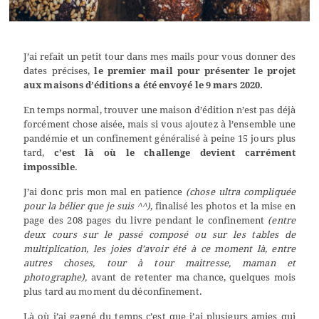
J’ai refait un petit tour dans mes mails pour vous donner des
dates précises,
le premier mail pour présenter le projet
aux maisons d’éditions a été envoyé le 9 mars 2020.
En temps normal, trouver une maison d’édition n’est pas déjà
forcément chose aisée, mais si vous ajoutez à l’ensemble une
pandémie et un confinement généralisé à peine 15 jours plus
tard,
c’est là où le challenge devient carrément
impossible
.
J’ai donc pris mon mal en patience
(chose ultra compliquée
pour la bélier que je suis ^^)
, finalisé les photos et la mise en
page des 208 pages du livre pendant le confinement
(entre
deux cours sur le passé composé ou sur les tables de
multiplication, les joies d’avoir été à ce moment là, entre
autres choses, tour à tour maitresse, maman et
photographe),
avant de retenter ma chance, quelques mois
plus tard au moment du déconfinement.
Là où j’ai gagné du temps c’est que j’ai plusieurs amies qui