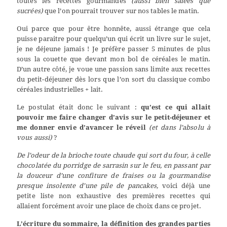
toutes les recettes gourmandes
(aussi bien salées que
sucrées)
que l’on pourrait trouver sur nos tables le matin.
Oui parce que pour être honnête, aussi étrange que cela
puisse paraitre pour quelqu’un qui écrit un livre sur le sujet,
je ne déjeune jamais ! Je préfère passer 5 minutes de plus
sous la couette que devant mon bol de céréales le matin.
D’un autre côté, je voue une passion sans limite aux recettes
du petit-déjeuner dès lors que l’on sort du classique combo
céréales industrielles + lait.
Le postulat était donc le suivant :
qu’est ce qui allait
pouvoir me faire changer d’avis sur le petit-déjeuner et
me donner envie d’avancer le réveil
(et dans l’absolu à
vous aussi)
?
De l’odeur de la brioche toute chaude qui sort du four, à celle
chocolatée du porridge de sarrasin sur le feu, en passant par
la douceur d’une confiture de fraises ou la gourmandise
presque insolente d’une pile de pancakes,
voici déjà une
petite liste non exhaustive des premières recettes qui
allaient forcément avoir une place de choix dans ce projet.
L’écriture du sommaire, la définition des grandes parties