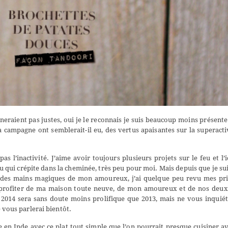
eraient pas justes, oui je le reconnais je suis beaucoup moins présente
 campagne ont semblerait-il eu, des vertus apaisantes sur la superact
s l’inactivité. J’aime avoir toujours plusieurs projets sur le feu et l’
 qui crépite dans la cheminée, très peu pour moi. Mais depuis que je su
 des mains magiques de mon amoureux, j’ai quelque peu revu mes prio
e profiter de ma maison toute neuve, de mon amoureux et de nos deux
 2014 sera sans doute moins prolifique que 2013, mais ne vous inquié
e vous parlerai bientôt.
 en Inde avec ce plat tout simple que l’on pourrait presque cuisiner a