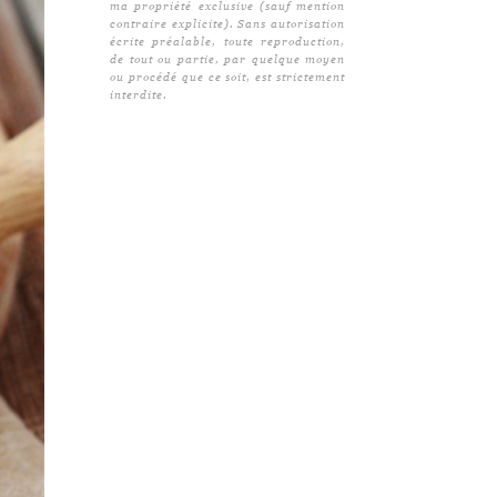
ma propriété exclusive (sauf mention
contraire explicite). Sans autorisation
écrite préalable, toute reproduction,
de tout ou partie, par quelque moyen
ou procédé que ce soit, est strictement
interdite.