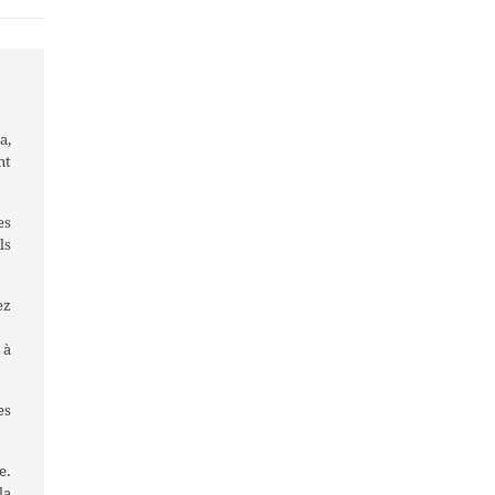
a,
nt
es
ls
ez
 à
es
e.
la