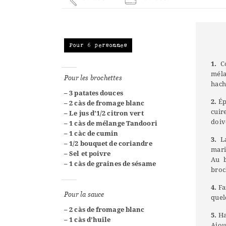
Pour 6 personnes
1.
Co
méla
Pour les brochettes
hach
– 3 patates douces
2.
Ép
– 2 càs de fromage blanc
cuir
– Le jus d’1/2 citron vert
doiv
– 1 càs de mélange Tandoori
– 1 càc de cumin
3.
La
– 1/2 bouquet de coriandre
mari
– Sel et poivre
Au b
– 1 càs de graines de sésame
broc
4.
Fai
Pour la sauce
quel
– 2 càs de fromage blanc
5.
Ha
– 1 càs d’huile
Ajou