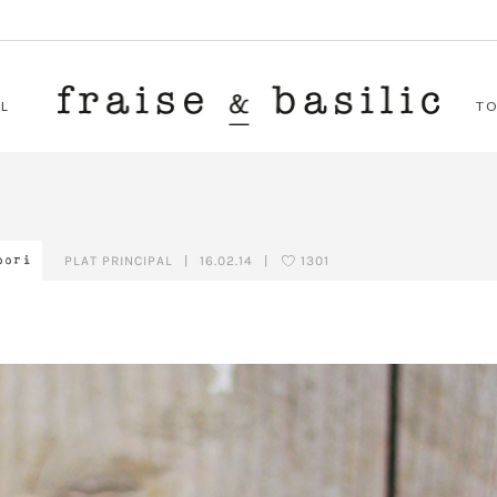
L
T
PLAT PRINCIPAL
|
16.02.14
|
1301
oori