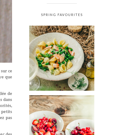
SPRING FAVOURITES
 sur ce
ive que
idée de
is dans
rités,
 petits
tez pas
vec des