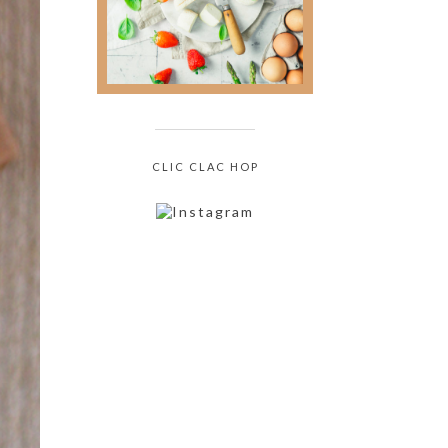
culinaire sans jamais
oser le demander !
CLIC CLAC HOP