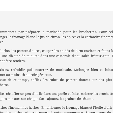
mmencez par préparer la marinade pour les brochettes. Pour cel
ngez le fromage blanc, le jus de citron, les épices et la coriandre fineme
ée.
luchez les patates douces, coupez-les en dés de 3 cm environ et faites-l
e une dizaine de minutes dans une casserole d’eau salée frémissante. I
ent être tendres.
issez refroidir puis couvrez de marinade. Mélangez bien et laiss
ner au moins 1h au réfrigérateur.
out de ce temps, enfilez les cubes de patates douces sur des pics
hette.
tes chauffer un peu d’huile dans une poêle et faites colorer les brochett
ques minutes sur chaque face, ajoutez les graines de sésame.
chez finement les herbes. Emultionnez le fromage blanc et l’huile d’oliv
tez les herbes et assaisonnez à votre convenance. Servez avec de 