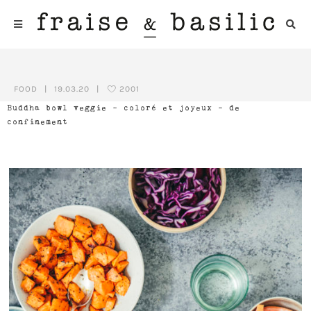
FOOD
|
19.03.20
|
2001
Buddha bowl veggie – coloré et joyeux – de
confinement