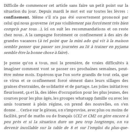
Difficile de commencer cet article sans faire un petit point sur la
situation du jour. Depuis mardi le mot est sur toutes les lèvres :
confinement.
Même s’il n’a pas été ouvertement prononcé par
celui qui nous gouverne
(et pas visiblement pas forcément très bien
compris par tous…)
, ici on suit les recommandations et on reste
chez nous. A la campagne forcément ce confinement à des airs de
grandes vacances (
à tel point que la mini ado qui vit à la maison
semble penser que passer ses journées au lit à trainer en pyjama
semble être la bonne chose à faire
).
Je pense qu’on a tous, moi la première, de vraies difficultés à
imaginer comment vont se passer ces prochaines semaines, peut-
être même mois. Espérons que l’on sorte grandis de tout cela, que
ce virus et ce confinement forcé sèment dans leurs sillages des
graines d’entraides, de solidarité et de partage. Les jolies initiatives
fleurissent, ça et là, des idées d’occupation pour les plus jeunes, des
courses pour les plus âgés, les groupes whatsapp famille ou avec les
amis tournent à plein régime, on prend des nouvelles, on s’en
donne… Cerise sur le gâteau, on s’improvise, avec plus ou moins de
facilité, prof de maths ou de français (
CE2 et CM2 on gère encore à
peu près et si la situation dure un peu trop longtemps, on va
devenir incollable sur la table de 8 et sur l’emploi du plus-que-