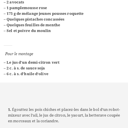
–
2 avocats
–
1 pamplemousse rose
–
175 g de mélange jeunes pousses roquette
–
Quelques pistaches concassées
–
Quelques feuilles de menthe
–
S
el et poivre du moulin
Pour le montage
– Le
jus d’un
demi-citron
vert
–
2
c. à s. de sauce soja
–
6
c. à s. d’huile d
‘oliv
e
1.
Égouttez les pois chiches et placez-les dans le bol d’un robot-
mixeur avec l’ail, le jus de citron, l
e
yaourt
, la betterave coupée
en morceaux
et la coriandre.