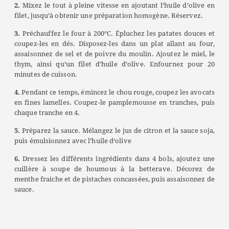
2.
Mixez le tout à pleine vitesse en ajoutant l’huile d’olive en
filet, jusqu’à obtenir une préparation homogène.
Réservez.
3.
Préchauffez le four à 200°C. Épluchez les patates douces et
coupez-les en dés. Disposez
-les
dans un plat allant au four,
assaisonnez de sel et de poivre du moulin. Ajoutez le miel
, le
thym,
ainsi qu’un filet d’huile d’olive.
Enfournez
pour 20
minutes de cuisson.
4.
Pendant ce temps, é
mincez le chou rouge, coupez les avocats
en fines lamelles.
C
oupez-l
e pamplemousse
en tranches
,
puis
chaque tranche
en 4.
5.
Préparez la sauce. Mélangez l
e jus de citron
et
la
sauce soja
,
puis
émulsionnez avec l’huile d
‘olive
6.
Dressez les différents ingrédients dans
4
bol
s
,
ajoutez une
cuillère à soupe de houmous à la betterave
. Décorez de
menthe fraiche
et de pistaches concassées, puis
assaisonnez de
sauce.