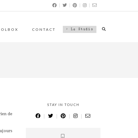
|
|
|
|
OOLBOX
CONTACT
> Le Studio
STAY IN TOUCH
rien de
|
|
|
|
oujours