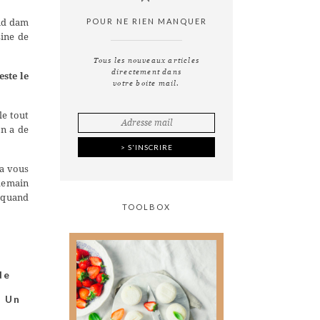
POUR NE RIEN MANQUER
and dam
sine de
Tous les nouveaux articles
directement dans
ste le
votre boite mail.
le tout
on a de
ça vous
ndemain
s quand
TOOLBOX
de
Tout ce que vous avez
toujours voulu savoir
– Un
sur
la photographie