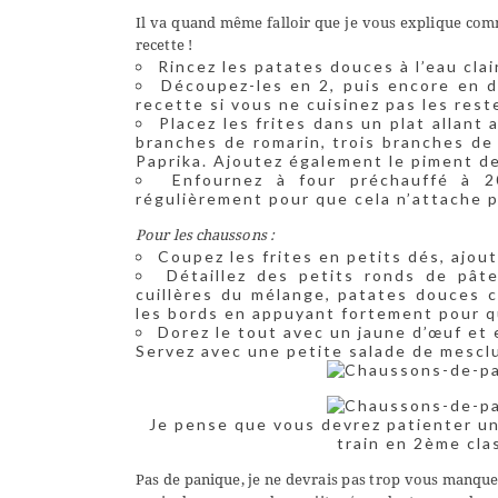
Il va quand même falloir que je vous explique comm
recette !
Rincez les patates douces à l’eau clai
Découpez-les en 2, puis encore en de
recette si vous ne cuisinez pas les reste
Placez les frites dans un plat allant 
branches de romarin, trois branches de
Paprika. Ajoutez également le piment d
Enfournez à four préchauffé à 
régulièrement pour que cela n’attache p
Pour les chaussons :
Coupez les frites en petits dés, ajou
Détaillez des petits ronds de pâte
cuillères du mélange, patates douces c
les bords en appuyant fortement pour qu
Dorez le tout avec un jaune d’œuf et
Servez avec une petite salade de mesclu
Je pense que vous devrez patienter un 
train en 2ème cla
Pas de panique, je ne devrais pas trop vous manquer,