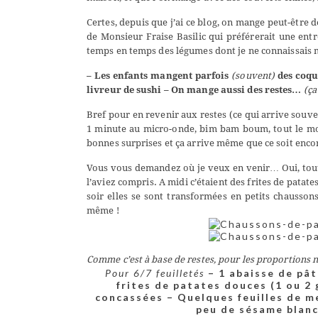
Certes, depuis que j’ai ce blog, on mange peut-être 
de Monsieur Fraise Basilic qui préférerait une entre
temps en temps des légumes dont je ne connaissais 
– Les enfants mangent parfois
(souvent)
des coqu
livreur de sushi
– On mange aussi des restes…
(ça
Bref pour en revenir aux restes (ce qui arrive souven
1 minute au micro-onde, bim bam boum, tout le mond
bonnes surprises et ça arrive même que ce soit encor
Vous vous demandez où je veux en venir… Oui, tout
l’aviez compris. A midi c’étaient des frites de patate
soir elles se sont transformées en petits chausso
même !
Comme c’est à base de restes, pour les proportions n
Pour 6/7 feuilletés
– 1 abaisse de pât
frites de patates douces (1 ou 2
concassées
– Quelques feuilles de 
peu de sésame blan