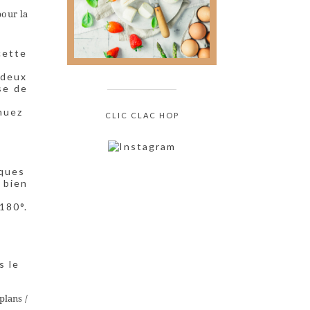
culinaire sans jamais
pour la
oser le demander !
cette
, deux
se de
muez
CLIC CLAC HOP
lques
 bien
180°.
s le
plans /