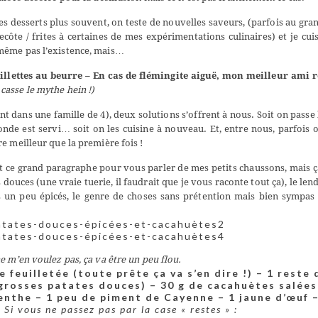
des desserts plus souvent, on teste de nouvelles saveurs, (parfois au gr
côte / frites à certaines de mes expérimentations culinaires) et je cui
même pas l’existence, mais…
illettes au beurre
– En cas de flémingite aiguë, mon meilleur ami re
 casse le mythe hein !)
t dans une famille de 4), deux solutions s’offrent à nous. Soit on passe 
e est servi… soit on les cuisine à nouveau. Et, entre nous, parfois 
e meilleur que la première fois !
 ce grand paragraphe pour vous parler de mes petits chaussons, mais 
s douces (une vraie tuerie, il faudrait que je vous raconte tout ça), le le
ns un peu épicés, le genre de choses sans prétention mais bien sympa
e m’en voulez pas, ça va être un peu flou.
e feuilletée (toute prête ça va s’en dire !)
– 1 reste 
 grosses patates douces)
– 30 g de cacahuètes salées
menthe
– 1 peu de piment de Cayenne
– 1 jaune d’œuf
c
Si vous ne passez pas par la case « restes » :