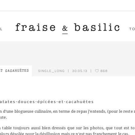
L
T
SINGLE_LONG
|
30.05.13
|
868
ET CACAHUÈTES
d’une blogueuse culinaire, en terme de repas j’entends, (pour le reste 
ste.
a table toujours aussi bien dressés que sur les photos, que tout est t
lors désolée pour la désillusion mais ce n’est pas franchement le cas.