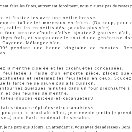
ent faire les frites, autrement forcément, vous n’aurez pas de restes 
re et frottez-les avec une petite brosse.
ux et taillez les morceaux en frites. (Du coup, pour 
s, taillez-les en petits dés, ça cuira plus vite)
au four, arrosez d’huile d’olive, ajoutez 3 gousses d’ail
 thym frais, et saupoudrez le tout d’une généreuse do
e Cayenne. Mélangez bien.
200° pendant une bonne vingtaine de minutes. Re
as.
tez la menthe ciselée et les cacahuètes concassées.
 feuilletée à l’aide d’un emporte pièce, placez que
acahuètes et refermez les feuilletés en deux. Soudez
e la farce ne se sauve pas à la cuisson.
 enfournez quelques minutes dans un four préchauffé à 
n et des feuilles de menthe.
peu pour le prochain billet, je m’envole (enfin je prend
sse…) pour Paris en début de semaine.
 je ne pars que 3 jours. En attendant si vous avez des adresses / Bons 