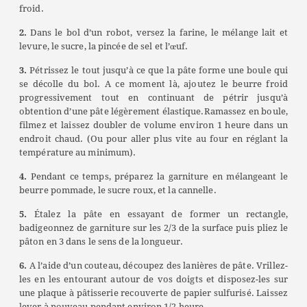
froid.
2.
Dans le bol d’un robot, versez la farine, le mélange lait et
levure, le sucre, la pincée de sel et l’œuf.
3.
Pétrissez le tout jusqu’à ce que la pâte forme une boule qui
se décolle du bol. A ce moment là, ajoutez le beurre froid
progressivement tout en continuant de pétrir jusqu’à
obtention d’une pâte légèrement élastique.Ramassez en boule,
filmez et laissez doubler de volume environ 1 heure dans un
endroit chaud. (Ou pour aller plus vite au four en réglant la
température au minimum).
4.
Pendant ce temps, préparez la garniture en mélangeant le
beurre pommade, le sucre roux, et la cannelle.
5.
Étalez la pâte en essayant de former un rectangle,
badigeonnez de garniture sur les 2/3 de la surface puis pliez le
pâton en 3 dans le sens de la longueur.
6.
A l’aide d’un couteau, découpez des lanières de pâte. Vrillez-
les en les entourant autour de vos doigts et disposez-les sur
une plaque à pâtisserie recouverte de papier sulfurisé. Laissez
lever à nouveau pendant environ 1/2 heure.