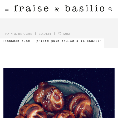
PAIN & BRIOCHE
|
30.01.14
|
1282
Cinnamon buns – petits pain roulés à la canelle