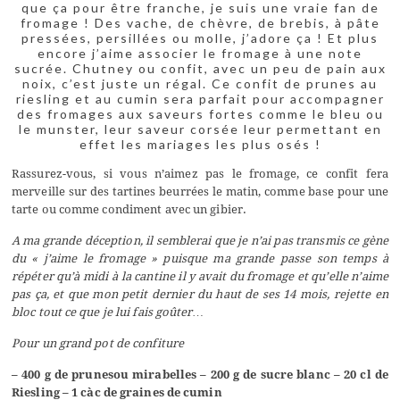
que ça pour être franche, je suis une vraie fan de
fromage ! Des vache, de chèvre, de brebis, à pâte
pressées, persillées ou molle, j’adore ça ! Et plus
encore j’aime associer le fromage à une note
sucrée. Chutney ou confit, avec un peu de pain aux
noix, c’est juste un régal. Ce confit de prunes au
riesling et au cumin sera parfait pour accompagner
des fromages aux saveurs fortes comme le bleu ou
le munster, leur saveur corsée leur permettant en
effet les mariages les plus osés !
Rassurez-vous, si vous n’aimez pas le fromage, ce confit fera
merveille sur des tartines beurrées le matin, comme base pour une
tarte ou comme condiment avec un gibier.
A ma grande déception, il semblerai que je n’ai pas transmis ce gène
du « j’aime le fromage » puisque ma grande passe son temps à
répéter qu’à midi à la cantine il y avait du fromage et qu’elle n’aime
pas ça, et que mon petit dernier du haut de ses 14 mois, rejette en
bloc tout ce que je lui fais goûter…
Pour un grand pot de confiture
– 400 g de prunes
ou mirabelles
– 200 g de sucre blanc
– 20 cl de
Riesling
– 1 càc de graines de cumin