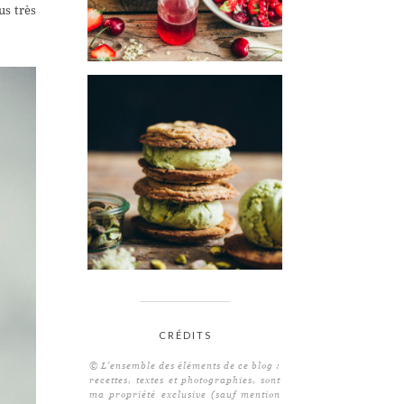
s très
CRÉDITS
© L'ensemble des éléments de ce blog :
recettes, textes et photographies, sont
ma propriété exclusive (sauf mention