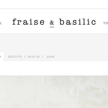
L
T
BISCUITS
|
26.07.19
|
2406
s