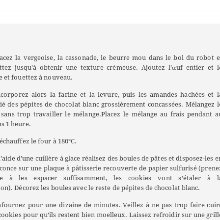
acez la vergeoise, la cassonade, le beurre mou dans le bol du robot e
ttez jusqu’à obtenir une texture crémeuse. Ajoutez l’œuf entier et l
e et fouettez à nouveau.
corporez alors la farine et la levure, puis les amandes hachées et l
ié des pépites de chocolat blanc grossièrement concassées. Mélangez l
 sans trop travailler le mélange.Placez le mélange au frais pendant a
s 1 heure.
échauffez le four à 180°C.
’aide d’une cuillère à glace réalisez des boules de pâtes et disposez-les e
conce sur une plaque à pâtisserie recouverte de papier sulfurisé (prene
de à les espacer suffisamment, les cookies vont s’étaler à l
son). Décorez les boules avec le reste de pépites de chocolat blanc.
fournez pour une dizaine de minutes. Veillez à ne pas trop faire cuir
cookies pour qu’ils restent bien moelleux. Laissez refroidir sur une grill