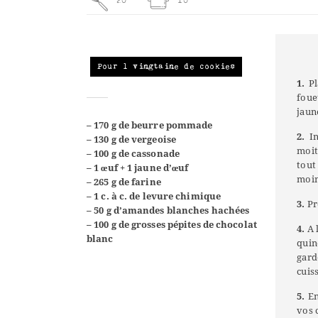
20
10
Pour 1 vingtaine de cookies
1.
Pl
foue
jaun
– 170 g de beurre pommade
2.
In
– 130 g de vergeoise
moit
– 100 g de cassonade
tout
– 1
œuf +
1
jaune d’œuf
moin
–
265 g de farine
– 1
c. à c. de levure chimique
3.
Pr
– 50 g d’amandes blanches hachées
– 100 g de grosses pépites de chocolat
4.
A l
blanc
quin
gar
cuis
5.
En
vos 