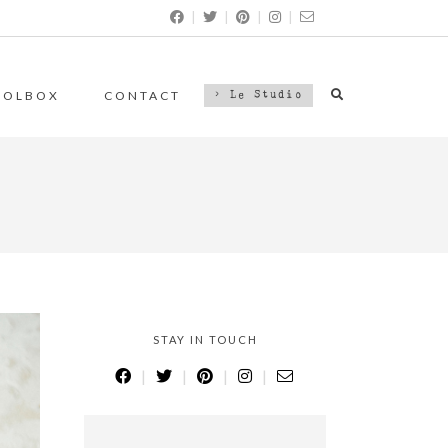
|
|
|
|
OOLBOX
CONTACT
> Le Studio
STAY IN TOUCH
|
|
|
|