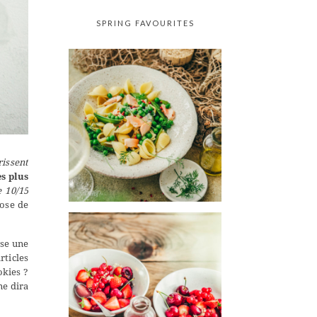
SPRING FAVOURITES
rissent
es plus
e 10/15
hose de
ise une
rticles
okies ?
ne dira