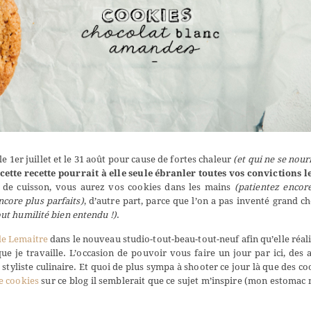
e 1er juillet et le 31 août pour cause de fortes chaleur
(et qui ne se nour
cette recette pourrait à elle seule ébranler toutes vos convictions l
 de cuisson, vous aurez vos cookies dans les mains
(patientez encor
ncore plus parfaits)
, d’autre part, parce que l’on a pas inventé grand c
ut humilité bien entendu !)
.
e Lemaitre
dans le nouveau studio-tout-beau-tout-neuf afin qu’elle réal
e je travaille. L’occasion de pouvoir vous faire un jour par ici, des a
styliste culinaire. Et quoi de plus sympa à shooter ce jour là que des co
e cookies
sur ce blog il semblerait que ce sujet m’inspire (mon estomac 