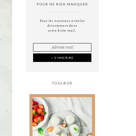
POUR NE RIEN MANQUER
Tous les nouveaux articles
directement dans
votre boite mail.
TOOLBOX
Tout ce que vous avez
toujours voulu savoir
sur
la photographie
culinaire sans jamais
oser le demander !