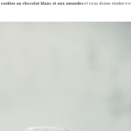
 cookies au chocolat blanc et aux amandes
et vous donne rendez-vou