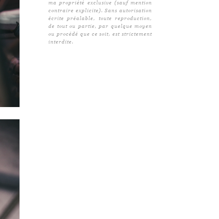
ma propriété exclusive (sauf mention
contraire explicite). Sans autorisation
écrite préalable, toute reproduction,
de tout ou partie, par quelque moyen
ou procédé que ce soit, est strictement
interdite.