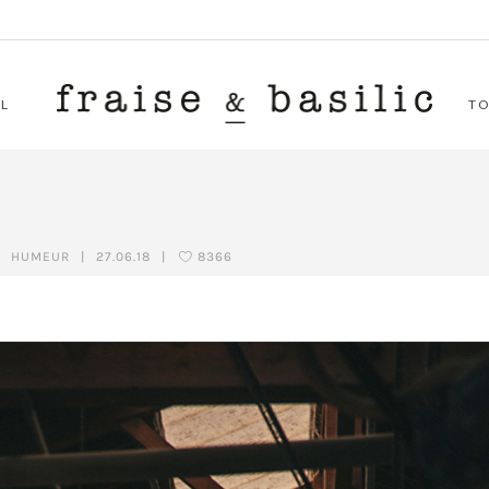
L
T
HUMEUR
|
27.06.18
|
8366