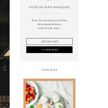
POUR NE RIEN MANQUER
Tous les nouveaux articles
directement dans
votre boite mail.
TOOLBOX
Tout ce que vous avez
toujours voulu savoir
sur
la photographie