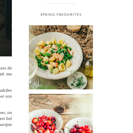
SPRING FAVOURITES
sses de
lait me
habiles
ner son
mes, on
est bel
 marque