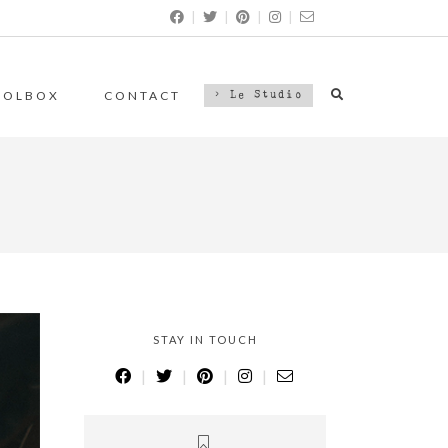
|
|
|
|
OOLBOX
CONTACT
> Le Studio
STAY IN TOUCH
|
|
|
|