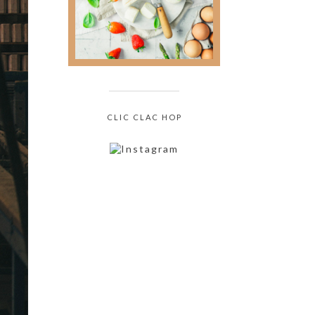
culinaire sans jamais
oser le demander !
CLIC CLAC HOP