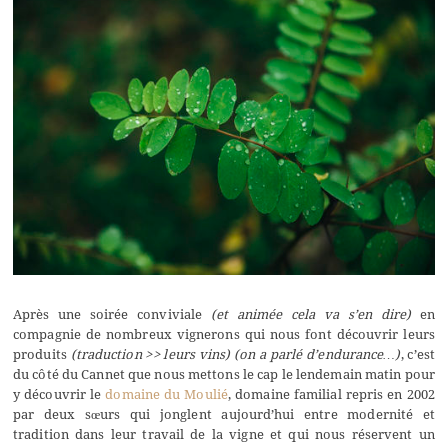
Après une soirée conviviale
(et animée cela va s’en dire)
en
compagnie de nombreux vignerons qui nous font découvrir leurs
produits
(traduction >> leurs vins)
(on a parlé d’endurance…)
, c’est
du côté du Cannet que nous mettons le cap le lendemain matin pour
y découvrir le
domaine du Moulié
, domaine familial repris en 2002
par deux sœurs qui jonglent aujourd’hui entre modernité et
tradition dans leur travail de la vigne et qui nous réservent un