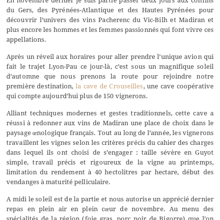
En novembre dernier je suis partie passer deux jours aux confins
du Gers, des Pyrénées-Atlantique et des Hautes Pyrénées pour
découvrir l’univers des vins Pacherenc du Vic-Bilh et Madiran et
plus encore les hommes et les femmes passionnés qui font vivre ces
appellations.
Après un réveil aux horaires pour aller prendre l’unique avion qui
fait le trajet Lyon-Pau ce jour-là, c’est sous un magnifique soleil
d’automne que nous prenons la route pour rejoindre notre
première destination,
la cave de Crouseilles
, une cave coopérative
qui compte aujourd’hui plus de 150 vignerons.
Alliant techniques modernes et gestes traditionnels, cette cave a
réussi à redonner aux vins de Madiran une place de choix dans le
paysage œnologique français. Tout au long de l’année, les vignerons
travaillent les vignes selon les critères précis du cahier des charges
dans lequel ils ont choisi de s’engager : taille sévère en Guyot
simple, travail précis et rigoureux de la vigne au printemps,
limitation du rendement à 40 hectolitres par hectare, début des
vendanges à maturité pelliculaire.
A midi le soleil est de la partie et nous autorise un apprécié dernier
repas en plein air en plein cœur de novembre. Au menu des
spécialités de la région (foie gras, porc noir de Bigorre) que l’on