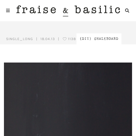
SINGLE_LONG
|
18.04.13
|
1138
{DIY} CHALKBOARD