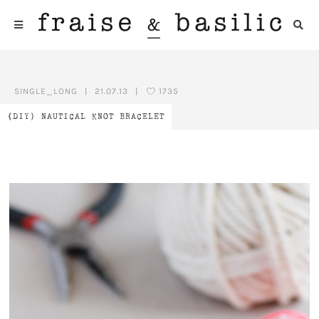
SINGLE_LONG
|
21.07.13
|
1735
{DIY} NAUTICAL KNOT BRACELET