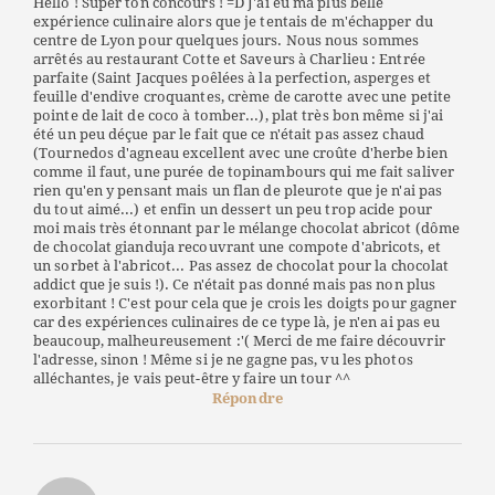
Hello ! Super ton concours ! =D J'ai eu ma plus belle
expérience culinaire alors que je tentais de m'échapper du
centre de Lyon pour quelques jours. Nous nous sommes
arrêtés au restaurant Cotte et Saveurs à Charlieu : Entrée
parfaite (Saint Jacques poêlées à la perfection, asperges et
feuille d'endive croquantes, crème de carotte avec une petite
pointe de lait de coco à tomber...), plat très bon même si j'ai
été un peu déçue par le fait que ce n'était pas assez chaud
(Tournedos d'agneau excellent avec une croûte d'herbe bien
comme il faut, une purée de topinambours qui me fait saliver
rien qu'en y pensant mais un flan de pleurote que je n'ai pas
du tout aimé...) et enfin un dessert un peu trop acide pour
moi mais très étonnant par le mélange chocolat abricot (dôme
de chocolat gianduja recouvrant une compote d'abricots, et
un sorbet à l'abricot... Pas assez de chocolat pour la chocolat
addict que je suis !). Ce n'était pas donné mais pas non plus
exorbitant ! C'est pour cela que je crois les doigts pour gagner
car des expériences culinaires de ce type là, je n'en ai pas eu
beaucoup, malheureusement :'( Merci de me faire découvrir
l'adresse, sinon ! Même si je ne gagne pas, vu les photos
alléchantes, je vais peut-être y faire un tour ^^
Répondre