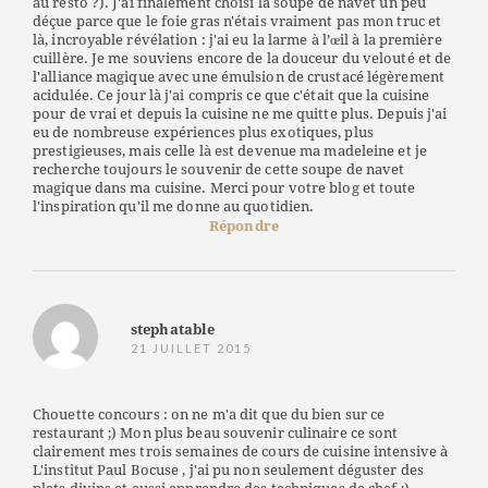
au resto ?). J'ai finalement choisi la soupe de navet un peu
déçue parce que le foie gras n'étais vraiment pas mon truc et
là, incroyable révélation : j'ai eu la larme à l’œil à la première
cuillère. Je me souviens encore de la douceur du velouté et de
l'alliance magique avec une émulsion de crustacé légèrement
acidulée. Ce jour là j'ai compris ce que c'était que la cuisine
pour de vrai et depuis la cuisine ne me quitte plus. Depuis j'ai
eu de nombreuse expériences plus exotiques, plus
prestigieuses, mais celle là est devenue ma madeleine et je
recherche toujours le souvenir de cette soupe de navet
magique dans ma cuisine. Merci pour votre blog et toute
l'inspiration qu'il me donne au quotidien.
Répondre
stephatable
21 JUILLET 2015
Chouette concours : on ne m'a dit que du bien sur ce
restaurant ;) Mon plus beau souvenir culinaire ce sont
clairement mes trois semaines de cours de cuisine intensive à
L'institut Paul Bocuse , j'ai pu non seulement déguster des