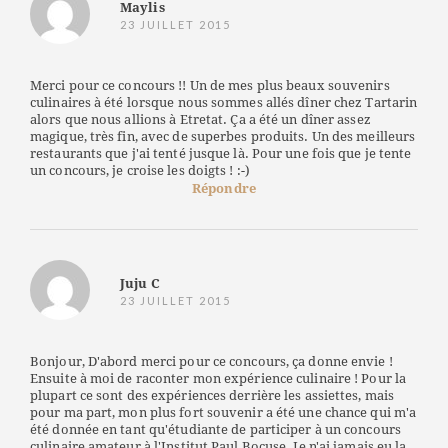
Maylis
23 JUILLET 2015
Merci pour ce concours !! Un de mes plus beaux souvenirs
culinaires à été lorsque nous sommes allés dîner chez Tartarin
alors que nous allions à Etretat. Ça a été un dîner assez
magique, très fin, avec de superbes produits. Un des meilleurs
restaurants que j'ai tenté jusque là. Pour une fois que je tente
un concours, je croise les doigts ! :-)
Répondre
Juju C
23 JUILLET 2015
Bonjour, D'abord merci pour ce concours, ça donne envie !
Ensuite à moi de raconter mon expérience culinaire ! Pour la
plupart ce sont des expériences derrière les assiettes, mais
pour ma part, mon plus fort souvenir a été une chance qui m'a
été donnée en tant qu'étudiante de participer à un concours
culinaire amateur à l'Institut Paul Bocuse. Je n'ai jamais eu la