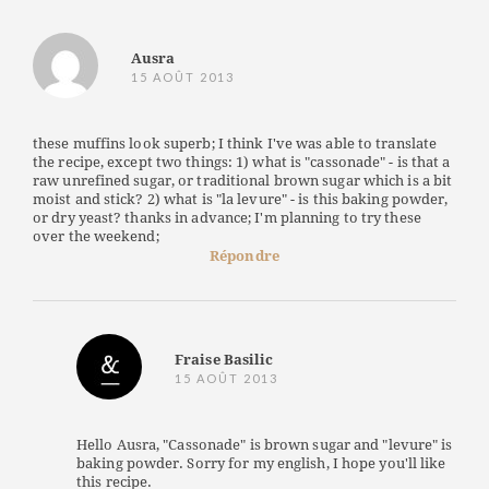
Ausra
15 AOÛT 2013
these muffins look superb; I think I've was able to translate
the recipe, except two things: 1) what is "cassonade" - is that a
raw unrefined sugar, or traditional brown sugar which is a bit
moist and stick? 2) what is "la levure" - is this baking powder,
or dry yeast? thanks in advance; I'm planning to try these
over the weekend;
Répondre
Fraise Basilic
15 AOÛT 2013
Hello Ausra, "Cassonade" is brown sugar and "levure" is
baking powder. Sorry for my english, I hope you'll like
this recipe.