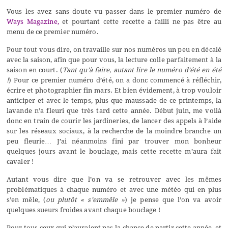
Vous les avez sans doute vu passer dans le premier numéro de
Ways Magazine
,
et pourtant cette recette a failli ne pas être au
menu de ce premier numéro.
Pour tout vous dire, on travaille sur nos numéros un peu en décalé
avec la saison, afin que pour vous, la lecture colle parfaitement à la
saison en court. (
Tant qu’à faire, autant lire le numéro d’été en été
!
) Pour ce premier numéro d’été, on a donc commencé à réfléchir,
écrire et photographier fin mars. Et bien évidement, à trop vouloir
anticiper et avec le temps, plus que maussade de ce printemps, la
lavande n’a fleuri que très tard cette année. Début juin, me voilà
donc en train de courir les jardineries, de lancer des appels à l’aide
sur les réseaux sociaux, à la recherche de la moindre branche un
peu fleurie… J’ai néanmoins fini par trouver mon bonheur
quelques jours avant le bouclage, mais cette recette m’aura fait
cavaler !
Autant vous dire que l’on va se retrouver avec les mêmes
problématiques à chaque numéro et avec une météo qui en plus
s’en mêle, (
ou plutôt « s’emmêle »
) je pense que l’on va avoir
quelques sueurs froides avant chaque bouclage !
Pour tous ceux qui n’auraient pas la chance de partir cette année, et