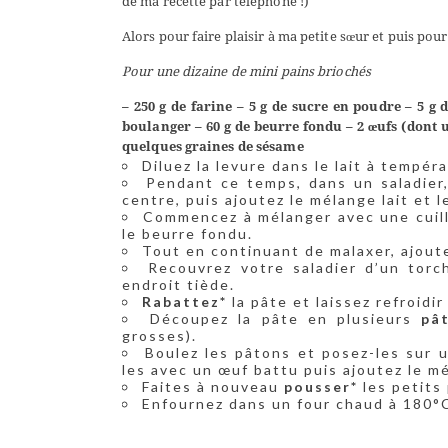
de ma recette par téléphone !)
Alors pour faire plaisir à ma petite sœur et puis pour
Pour une dizaine de mini pains briochés
– 250 g de farine
– 5 g de sucre en poudre
– 5 g d
boulanger
– 60 g de beurre fondu
– 2 œufs (dont 
quelques graines de sésame
Diluez la levure dans le lait à tempé
Pendant ce temps, dans un saladier, 
centre, puis ajoutez le mélange lait et l
Commencez à mélanger avec une cuillè
le beurre fondu.
Tout en continuant de malaxer, ajoute
Recouvrez votre saladier d’un tor
endroit tiède.
Rabattez*
la pâte et laissez refroidi
Découpez la pâte en plusieurs
pâ
grosses).
Boulez les pâtons et posez-les sur 
les avec un œuf battu puis ajoutez le m
Faites à nouveau
pousser*
les petits 
Enfournez dans un four chaud à 180°C 