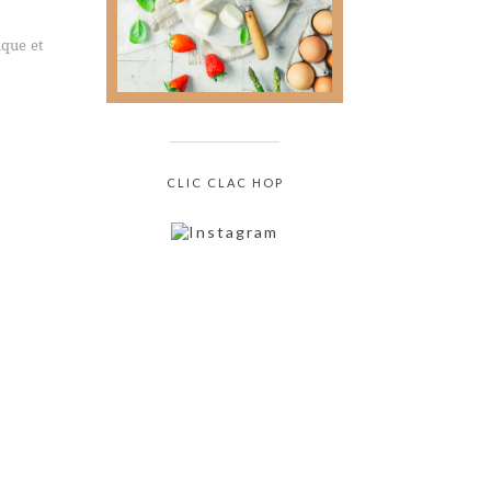
culinaire sans jamais
oser le demander !
ique et
CLIC CLAC HOP