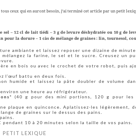
 tous ceux qui en auront besoin, j’ai terminé cet article par un petit lex
e sel
– 12 cl de lait tiédi
– 3 g de levure déshydratée ou 10 g de lev
un pour la dorure
– 1 càs de mélange de graines : lin, tournesol, co
rature ambiante et laissez reposer une dizaine de minute
mélangez la farine, le sel et le sucre. Creusez un pu
evure.
re en bois ou avec le crochet de votre robot, puis aj
z l’œuf battu en deux fois.
chon humide et laissez la pâte doubler de volume da
r environ une heure au réfrigérateur.
tons*
(40 g pour des mini portions, 120 g pour les 
une plaque en quinconce. Aplatissez-les légèrement, d
élange de graines sur le dessus des pains.
pains.
pendant 10 à 20 minutes selon la taille de vos pains.
PETIT LEXIQUE