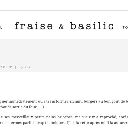
L
T
7.09.12
|
797
croquer immédiatement où à transformer en mini burgers au bon goût de 
 chauds sortis du four… !)
de ses merveilleux petits pains briochés, ma sœur m’a reproché, aprè
er des termes parfois trop techniques. (J’ai du cette après-midi là assurer