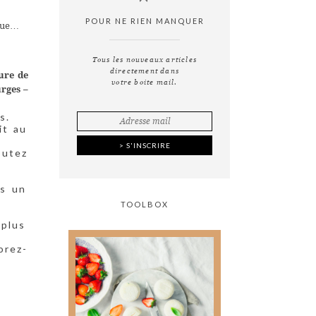
POUR NE RIEN MANQUER
ique…
Tous les nouveaux articles
directement dans
ure de
votre boite mail.
urges
–
s.
it au
outez
ns un
TOOLBOX
plus
orez-
Tout ce que vous avez
toujours voulu savoir
sur
la photographie