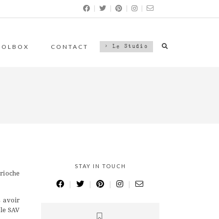
|
|
|
|
OOLBOX
CONTACT
> Le Studio
STAY IN TOUCH
brioche
|
|
|
|
s avoir
 le SAV