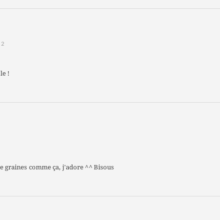
12
le !
n de graines comme ça, j'adore ^^ Bisous