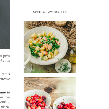
SPRING FAVOURITES
eu près
si vous
r
(amis
arbecue
 que le
hez ton
eine 5,
 ultra-