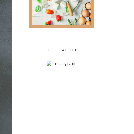
culinaire sans jamais
oser le demander !
CLIC CLAC HOP