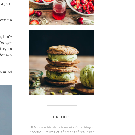
 à part
ncer un
 il n’y
 burger
tte, on
irs des
pour ce
CRÉDITS
© L'ensemble des éléments de ce blog :
recettes, textes et photographies, sont