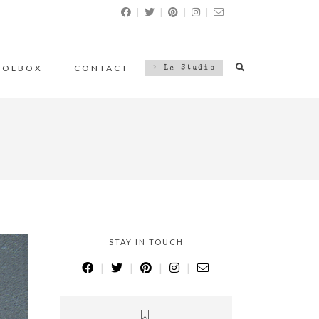
|
|
|
|
OOLBOX
CONTACT
> Le Studio
STAY IN TOUCH
|
|
|
|