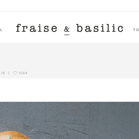
L
T
.16
|
1564