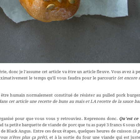
série, donc je l’assume cet article va être un article fleuve. Vous avez à p
roximativement le temps qu’il vous faudra pour le parcourir
(et encore 
l être humain normalement constitué de résister au pulled pork burge
dans cet article une recette de buns au maïs et LA recette de la sauce b
 organisé pour que vous vous y retrouviez. Reprenons donc.
Qu’est ce
nd ta petite barquette de viande de porc que tu as payé 3 francs 6 sous c
 de Black Angus. Entre ces deux étapes, quelques heures de cuisson
(à p
vous n’êtes plus ça prêt)
, et à la sortie du four une viande qui est juste