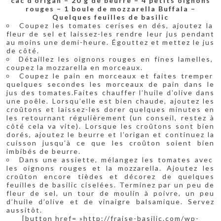
càc d’origan
– 20 g de beurre
– 4 petits oignons
rouges
– 1 boule de mozzarella Buffala
–
Quelques feuilles de basilic
Coupez les tomates cerises en dés, ajoutez la
fleur de sel et laissez-les rendre leur jus pendant
au moins une demi-heure. Égouttez et mettez le jus
de côté.
Détaillez les oignons rouges en fines lamelles,
coupez la mozzarella en morceaux.
Coupez le pain en morceaux et faites tremper
quelques secondes les morceaux de pain dans le
jus des tomates.Faites chauffer l’huile d’olive dans
une poêle. Lorsqu’elle est bien chaude, ajoutez les
croûtons et laissez-les dorer quelques minutes en
les retournant régulièrement (un conseil, restez à
côté cela va vite). Lorsque les croûtons sont bien
dorés, ajoutez le beurre et l’origan et continuez la
cuisson jusqu’à ce que les croûton soient bien
imbibés de beurre.
Dans une assiette, mélangez les tomates avec
les oignons rouges et la mozzarella. Ajoutez les
croûton encore tièdes et décorez de quelques
feuilles de basilic ciselées. Terminez par un peu de
fleur de sel, un tour de moulin à poivre, un peu
d’huile d’olive et de vinaigre balsamique. Servez
aussitôt.
[button href= »http://fraise-basilic.com/wp-