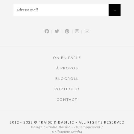
|
|
|
|
ON EN PARLE
À PROPOS
BLOGROLL
PORTFOLIO
CONTACT
2012 - 2022 © FRAISE & BASILIC - ALL RIGHTS RESERVED
Design :
Studio Basilic
- Développement :
Hellowww Studio