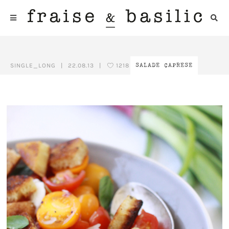
SINGLE_LONG
|
22.08.13
|
1218
SALADE CAPRESE