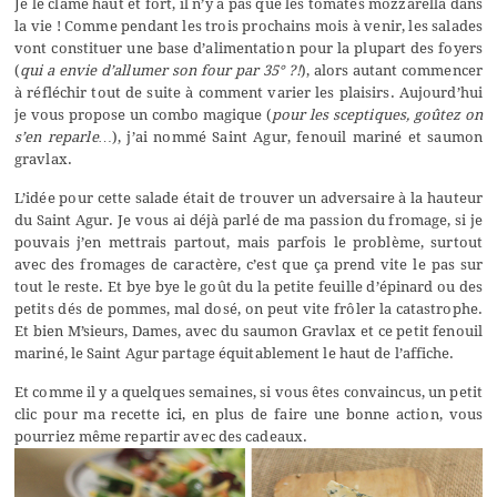
Je le clame haut et fort, il n’y a pas que les tomates mozzarella dans
la vie ! Comme pendant les trois prochains mois à venir, les salades
vont constituer une base d’alimentation pour la plupart des foyers
(
qui a envie d’allumer son four par 35° ?!
), alors autant commencer
à réfléchir tout de suite à comment varier les plaisirs. Aujourd’hui
je vous propose un combo magique (
pour les sceptiques, goûtez on
s’en reparle…
), j’ai nommé Saint Agur, fenouil mariné et saumon
gravlax.
L’idée pour cette salade était de trouver un adversaire à la hauteur
du Saint Agur. Je vous ai déjà parlé de ma passion du fromage, si je
pouvais j’en mettrais partout, mais parfois le problème, surtout
avec des fromages de caractère, c’est que ça prend vite le pas sur
tout le reste. Et bye bye le goût du la petite feuille d’épinard ou des
petits dés de pommes, mal dosé, on peut vite frôler la catastrophe.
Et bien M’sieurs, Dames, avec du saumon Gravlax et ce petit fenouil
mariné, le Saint Agur partage équitablement le haut de l’affiche.
Et comme il y a quelques semaines, si vous êtes convaincus, un petit
clic pour ma recette
ici
,
en plus de faire une bonne action, vous
pourriez même repartir avec des cadeaux.