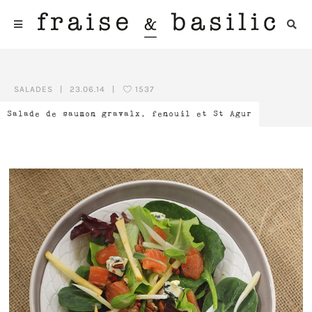
SALADES
|
23.06.14
|
1537
Salade de saumon gravalx, fenouil et St Agur