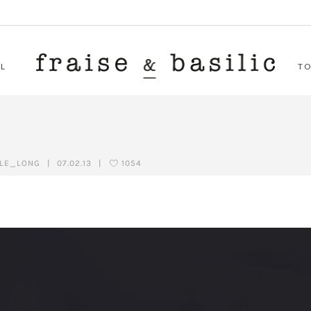
L
T
GLE_LONG
|
07.02.13
|
1054