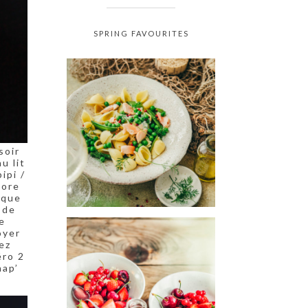
SPRING FAVOURITES
soir
u lit
ipi /
core
 que
 de
e
oyer
ez
éro 2
nap’