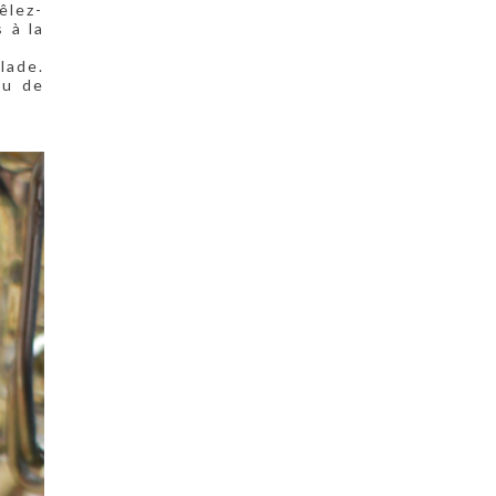
êlez-
 à la
lade.
eu de