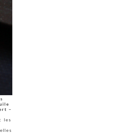
es
uile
ert –
t les
elles