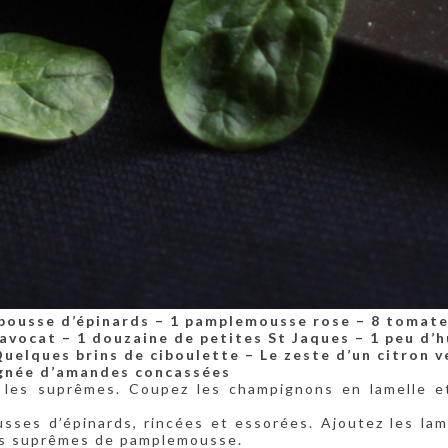
pousse d’épinards
– 1 pamplemousse rose
– 8 tomat
 avocat
– 1 douzaine de petites St Jaques
– 1 peu d’h
Quelques brins de ciboulette – Le zeste d’un citron v
gnée d’amandes concassées
 les suprêmes. Coupez les champignons en lamelle e
sses d’épinards, rincées et essorées. Ajoutez les lam
les suprêmes de pamplemousse.