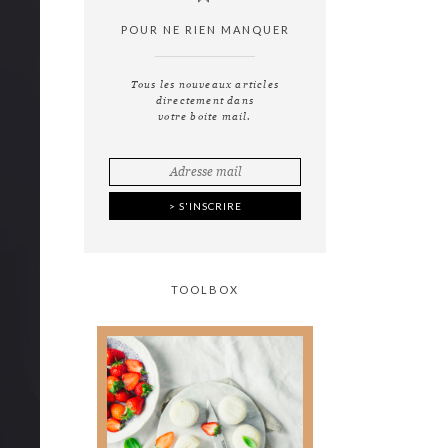
POUR NE RIEN MANQUER
Tous les nouveaux articles
directement dans
votre boite mail.
TOOLBOX
Tout ce que vous avez
toujours voulu savoir
sur
la photographie