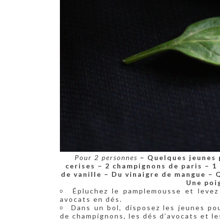
Pour 2 personnes
– Quelques jeunes 
cerises
– 2 champignons de paris
– 1
de vanille
– Du vinaigre de mangue
– 
Une poi
Épluchez le pamplemousse et levez
avocats en dés.
Dans un bol, disposez les jeunes pou
de champignons, les dés d’avocats et 