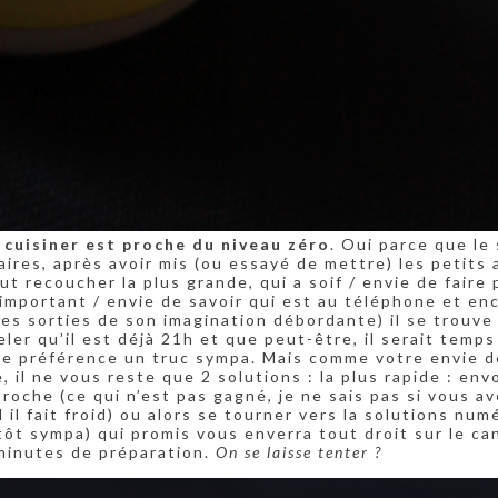
e cuisiner est proche du niveau zéro
. Oui parce que le 
ires, après avoir mis (ou essayé de mettre) les petits a
ut recoucher la plus grande, qui a soif / envie de faire p
important / envie de savoir qui est au téléphone et en
tes sorties de son imagination débordante) il se trouve
r qu’il est déjà 21h et que peut-être, il serait temps
e préférence un truc sympa. Mais comme votre envie d
e, il ne vous reste que 2 solutions : la plus rapide : env
roche (ce qui n’est pas gagné, je ne sais pas si vous av
il fait froid) ou alors se tourner vers la solutions num
tôt sympa) qui promis vous enverra tout droit sur le ca
minutes de préparation.
On se laisse tenter ?