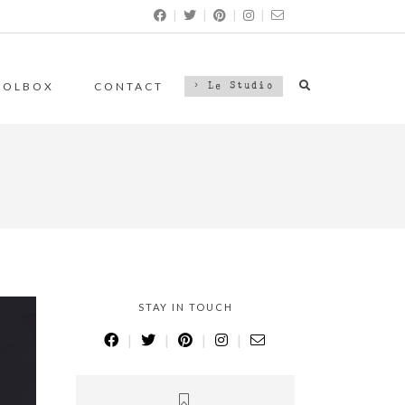
|
|
|
|
OOLBOX
CONTACT
> Le Studio
STAY IN TOUCH
|
|
|
|