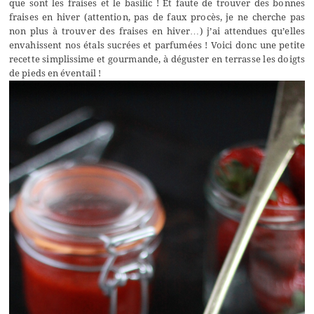
que sont les fraises et le basilic ! Et faute de trouver des bonnes
fraises en hiver (attention, pas de faux procès, je ne cherche pas
non plus à trouver des fraises en hiver…) j’ai attendues qu’elles
envahissent nos étals sucrées et parfumées ! Voici donc une petite
recette simplissime et gourmande, à déguster en terrasse les doigts
de pieds en éventail !