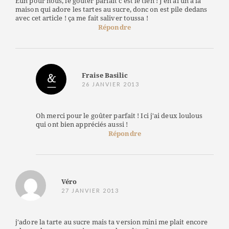
Euh pour nous, le goûter parfait c'est le tien ! J'en ai un à la
maison qui adore les tartes au sucre, donc on est pile dedans
avec cet article ! ça me fait saliver toussa !
Répondre
Fraise Basilic
26 JANVIER 2013
Oh merci pour le goûter parfait ! Ici j'ai deux loulous
qui ont bien appréciés aussi !
Répondre
Véro
27 JANVIER 2013
j'adore la tarte au sucre mais ta version mini me plait encore