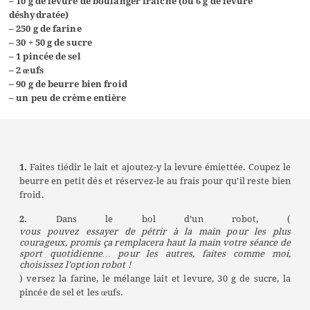
– 10 g de levure de boulanger fraiche (ou 6 g de levure
déshydratée)
– 250 g de farine
– 30 + 50 g de sucre
– 1 pincée de sel
– 2 œufs
– 90 g de beurre bien froid
– un peu de crème entière
1.
Faites tiédir le lait et ajoutez-y la levure émiettée. Coupez le
beurre en petit dés et réservez-le au frais pour qu’il reste bien
froid.
2.
Dans le bol d’un robot, (
vous pouvez essayer de pétrir à la main pour les plus
courageux, promis ça remplacera haut la main votre séance de
sport quotidienne… pour les autres, faites comme moi,
choisissez l’option robot !
) versez la farine, le mélange lait et levure, 30 g de sucre, la
pincée de sel et les œufs.