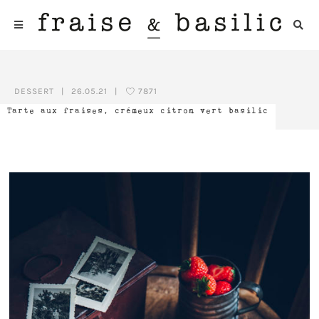
DESSERT
|
26.05.21
|
7871
Tarte aux fraises, crémeux citron vert basilic