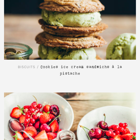
LIRE L'ARTICLE
BISCUITS
/
Cookies ice cream sandwichs à la
pistache
LIRE L'ARTICLE