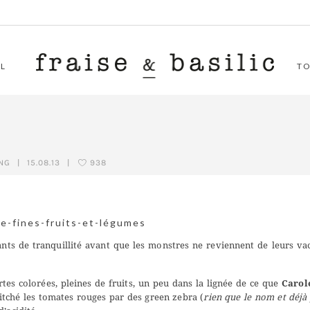
L
T
NG
|
15.08.13
|
938
nts de tranquillité avant que les monstres ne reviennent de leurs va
tartes colorées, pleines de fruits, un peu dans la lignée de ce que
Carol
switché les tomates rouges par des green zebra (
rien que le nom et déjà 