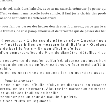
d’acidité.
r de sel, mais dans l’absolu, avec sa mozzarella crémeuse, je pense qu
’est vraiment une recette toute simple, il faut juste choisir des prod
ent de liant entre les différents fruits.
ne vous fait pas passer des heures derrière les fourneaux, parce que je s
de transats, de rosé pamplemousse et de farniente que de passer des he
 4 personnes
– 1 abaisse de pâte brisée
– 1 nectarine 
a
– 4 petites billes de mozzarella di Buffala
– Quelqu
es de basilic frais
– Un peu d’huile d’olive
e d’un emporte-pièce de 9 cm de diamètre, détaillez 4 ce
ie recouverte de papier sulfurisé, ajoutez quelques har
 un peu de poids et enfournez dans un four préchauffé à
oidir.
s et les nectarines et coupez-les en quartiers assez 
Pour le dressage
isée d’un peu d’huile d’olive et disposez en rosace
ertes, en les alternant. Ajoutez les morceaux de mozzar
et quelques feuilles de basilic.
 terminez par un tour de moulin à poivre.