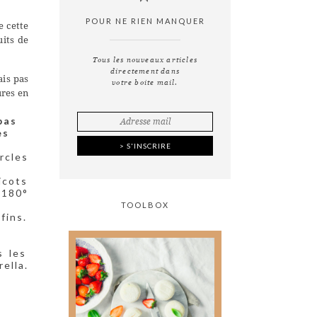
POUR NE RIEN MANQUER
e cette
uits de
Tous les nouveaux articles
directement dans
ais pas
votre boite mail.
ures en
pas
es
rcles
icots
 180°
TOOLBOX
fins.
s les
ella.
Tout ce que vous avez
toujours voulu savoir
sur
la photographie