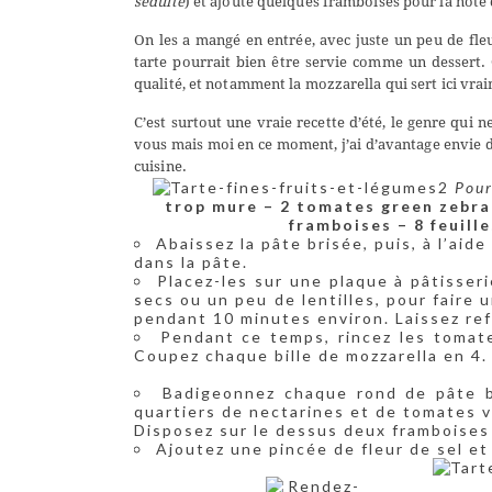
séduite
) et ajouté quelques framboises pour la note 
On les a mangé en entrée, avec juste un peu de fleu
tarte pourrait bien être servie comme un dessert. C
qualité, et notamment la mozzarella qui sert ici vraim
C’est surtout une vraie recette d’été, le genre qui 
vous mais moi en ce moment, j’ai d’avantage envie 
cuisine.
Pour
trop mure
– 2 tomates green zebr
framboises
– 8 feuill
Abaissez la pâte brisée, puis, à l’aid
dans la pâte.
Placez-les sur une plaque à pâtisser
secs ou un peu de lentilles, pour faire
pendant 10 minutes environ. Laissez refr
Pendant ce temps, rincez les tomate
Coupez chaque bille de mozzarella en 4.
Badigeonnez chaque rond de pâte br
quartiers de nectarines et de tomates v
Disposez sur le dessus deux framboises 
Ajoutez une pincée de fleur de sel et