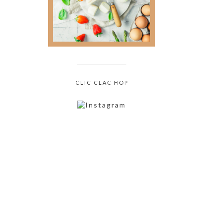
culinaire sans jamais
oser le demander !
CLIC CLAC HOP