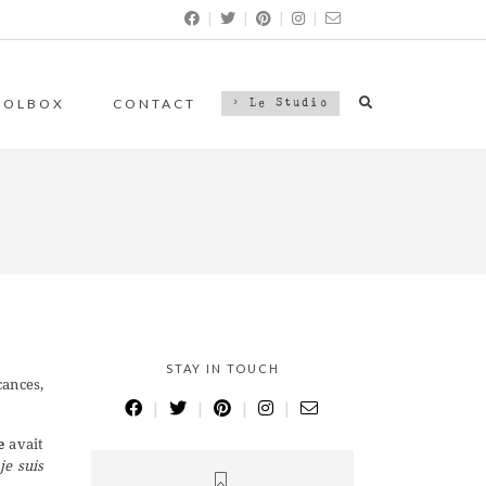
|
|
|
|
OOLBOX
CONTACT
> Le Studio
STAY IN TOUCH
cances,
|
|
|
|
e
avait
je suis