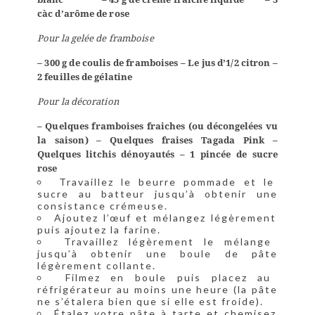
càc d’arôme de rose
Pour la gelée de framboise
– 300 g de coulis de framboises
– Le jus d’1/2 citron
–
2 feuilles de gélatine
Pour la décoration
– Quelques framboises fraiches (ou décongelées vu
la saison)
– Quelques fraises Tagada Pink
–
Quelques litchis dénoyautés
– 1 pincée de sucre
rose
Travaillez le beurre pommade et le
sucre au batteur jusqu’à obtenir une
consistance crémeuse.
Ajoutez l’œuf et mélangez légèrement
puis ajoutez la farine.
Travaillez légèrement le mélange
jusqu’à obtenir une boule de pâte
légèrement collante.
Filmez en boule puis placez au
réfrigérateur au moins une heure (la pâte
ne s’étalera bien que si elle est froide).
Étalez votre pâte à tarte et chemisez