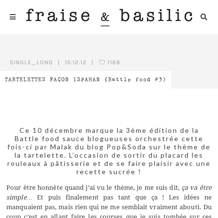
SINGLE_LONG
|
10.12.12
|
1168
TARTELETTES FAÇON ISPAHAN {Battle food #3}
Ce 10 décembre marque la 3ème édition de la
Battle food sauce blogueuses orchestrée cette
fois-ci par Malak du blog
Pop&Soda
sur le thème de
la tartelette. L’occasion de sortir du placard les
rouleaux à pâtisserie et de se faire plaisir avec une
recette sucrée !
Pour être honnête quand j’ai vu le thème, je me suis dit,
ça va être
simple…
Et puis finalement pas tant que ça ! Les idées ne
manquaient pas, mais rien qui ne me semblait vraiment abouti. Du
coup c’est en allant faire les courses que je suis tombée sur ces