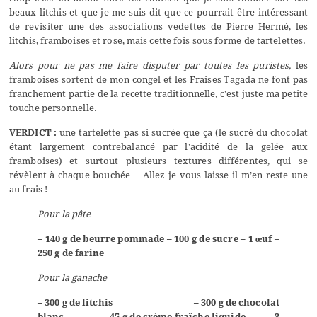
beaux litchis et que je me suis dit que ce pourrait être intéressant
de revisiter une des associations vedettes de Pierre Hermé, les
litchis, framboises et rose, mais cette fois sous forme de tartelettes.
Alors pour ne pas me faire disputer par toutes les puristes,
les
framboises sortent de mon congel et les Fraises Tagada ne font pas
franchement partie de la recette traditionnelle, c’est juste ma petite
touche personnelle.
VERDICT :
une tartelette pas si sucrée que ça (le sucré du chocolat
étant largement contrebalancé par l’acidité de la gelée aux
framboises) et surtout plusieurs textures différentes, qui se
révèlent à chaque bouchée… Allez je vous laisse il m’en reste une
au frais !
Pour la pâte
– 140 g de beurre pommade
– 100 g de sucre
– 1 œuf
–
250 g de farine
Pour la ganache
– 300 g de litchis
– 300 g de chocolat
blanc
– 45 g de crème fraîche liquide
– 3