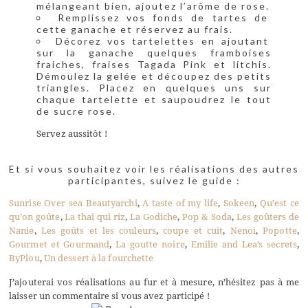
mélangeant bien, ajoutez l’arôme de rose.
Remplissez vos fonds de tartes de
cette ganache et réservez au frais.
Décorez vos tartelettes en ajoutant
sur la ganache quelques framboises
fraiches, fraises Tagada Pink et litchis.
Démoulez la gelée et découpez des petits
triangles. Placez en quelques uns sur
chaque tartelette et saupoudrez le tout
de sucre rose.
Servez aussitôt !
Et si vous souhaitez voir les réalisations des autres
participantes, suivez le guide :
Sunrise Over sea
Beautyarchi
,
A taste of my life
,
Sokeen
,
Qu’est ce
qu’on goûte
,
La thai qui riz
,
La Godiche
,
Pop & Soda
,
Les goûters de
Nanie
,
Les goûts et les couleurs
,
coupe et cuit
,
Nenoi
,
Popotte
,
Gourmet et Gourmand
,
L
a goutte noire
,
Emilie and Lea’s secrets
,
ByPlou
,
Un dessert à la fourchette
J’ajouterai vos réalisations au fur et à mesure, n’hésitez pas à me
laisser un commentaire si vous avez participé !