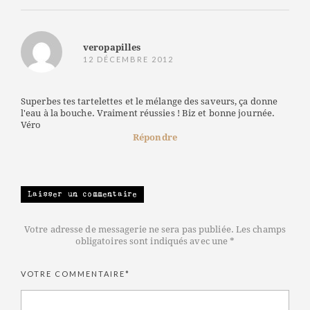
veropapilles
12 DÉCEMBRE 2012
Superbes tes tartelettes et le mélange des saveurs, ça donne
l'eau à la bouche. Vraiment réussies ! Biz et bonne journée.
Véro
Répondre
Laisser un commentaire
Votre adresse de messagerie ne sera pas publiée. Les champs
obligatoires sont indiqués avec une *
VOTRE COMMENTAIRE*