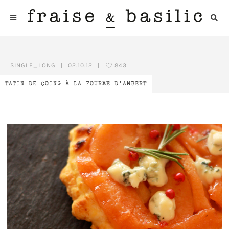
SINGLE_LONG
|
02.10.12
|
843
TATIN DE COING À LA FOURME D’AMBERT