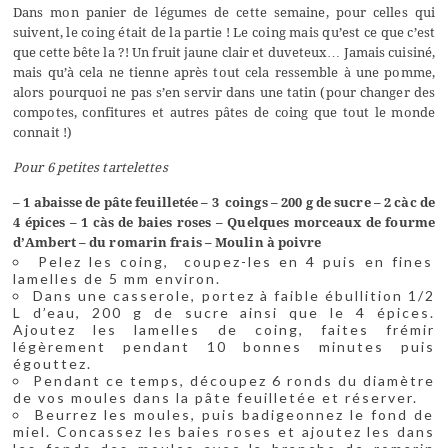
Dans mon panier de légumes de cette semaine, pour celles qui
suivent, le coing était de la partie ! Le coing mais qu’est ce que c’est
que cette bête la ?! Un fruit jaune clair et duveteux… Jamais cuisiné,
mais qu’à cela ne tienne après tout cela ressemble à une pomme,
alors pourquoi ne pas s’en servir dans une tatin (pour changer des
compotes, confitures et autres pâtes de coing que tout le monde
connait !)
Pour 6 petites tartelettes
– 1 abaisse de pâte feuilletée
– 3 coings
– 200 g de sucre
– 2 càc de
4 épices
– 1 càs de baies roses
– Quelques morceaux de fourme
d’Ambert
– du romarin frais
– Moulin à poivre
Pelez les coing, coupez-les en 4 puis en fines
lamelles de 5 mm environ.
Dans une casserole, portez à faible ébullition 1/2
L d’eau, 200 g de sucre ainsi que le 4 épices.
Ajoutez les lamelles de coing, faites frémir
légèrement pendant 10 bonnes minutes puis
égouttez.
Pendant ce temps, découpez 6 ronds du diamètre
de vos moules dans la pâte feuilletée et réserver.
Beurrez les moules, puis badigeonnez le fond de
miel. Concassez les baies roses et ajoutez les dans