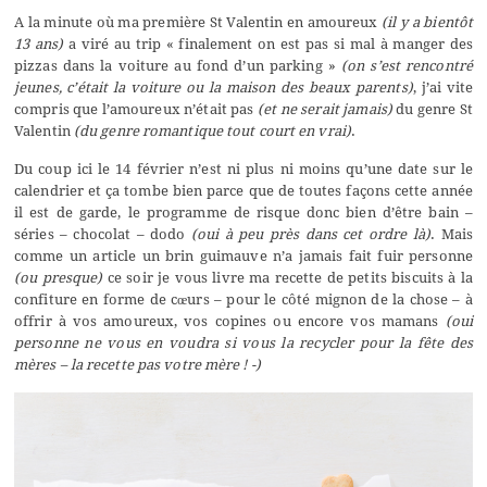
A la minute où ma première St Valentin en amoureux
(il y a bientôt
13 ans)
a viré au trip « finalement on est pas si mal à manger des
pizzas dans la voiture au fond d’un parking »
(on s’est rencontré
jeunes, c’était la voiture ou la maison des beaux parents)
, j’ai vite
compris que l’amoureux n’était pas
(et ne serait jamais)
du genre St
Valentin
(du genre romantique tout court en vrai)
.
Du coup ici le 14 février n’est ni plus ni moins qu’une date sur le
calendrier et ça tombe bien parce que de toutes façons cette année
il est de garde, le programme de risque donc bien d’être bain –
séries – chocolat – dodo
(oui à peu près dans cet ordre là)
. Mais
comme un article un brin guimauve n’a jamais fait fuir personne
(ou presque)
ce soir je vous livre ma recette de petits biscuits à la
confiture en forme de cœurs – pour le côté mignon de la chose – à
offrir à vos amoureux, vos copines ou encore vos mamans
(oui
personne ne vous en voudra si vous la recycler pour la fête des
mères – la recette pas votre mère ! -)