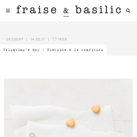
DESSERT
|
14.02.17
|
1659
Valentine’s day – Biscuits à la confiture