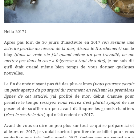
Hello 2017 !
Après pas loin de 30 jours d’inactivité en 2017
(en résumé une
activité proche du niveau de la mer, disons le franchement)
sur le
blog
(dans la vraie vie j’ai quand même un peu travaillé, ne me
mettez pas dans la case « feignasse » tout de suite)
, je me suis dit
qu’il était quand même bien temps de vous donner quelques
nouvelles.
La fin d’année n’ayant pas été des plus calmes
(vous pourrez eavoir
un petit aperçu du pourquoi du comment en relisant les premières
lignes de
cet article
)
, j’ai profité de mon début d’année pour
prendre le temps
(essayez vous verrez c’est plutôt sympa)
de me
poser et de souffler un peu avant d’attaquer les grands chantiers
(
c’est le cas de le dire
) qui m’attendent en 2017.
Avant de vous en dire un peu plus sur tout ce qui se prépare ici et
ailleurs en 2017, je voulait surtout profiter de ce billet pour vous
souhaiter une très belle année 2017
(même pas en retard on a