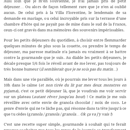
Ausi loin que je m’en souvienne, je n’ai jamais pris de petit
déjeuner… Ou alors de façon tellement rare que je n’en ai oublié
aucun. De celui pris à la Villa Florentine, le lendemain de sa
demande en mariage, ou celui incroyable pris sur la terrasse d’une
chambre d’hôte qui ne payait pas de mine dans le sud de la France,
ceux-ci ont gravés dans ma mémoires des souvenirs impérissables.
Pour les petits déjeuners du quotidien, à choisir entre flemmarder
quelques minutes de plus sous la couette, ou prendre le temps de
déjeuner, ma paresse matinale n’a jamais eu vraiment à se battre
contre la gourmande que je suis. Au diable les petits déjeuners, je
décale presque 5/6 fois le réveil avant de me lever, pas toujours de
très bonne humeur (
il semblerait que je ne sois pas du matin…
)
Mais dans une vie parallèle, où je pourrais me lever tous les jours à
10h dans le calme (
et non tirée du lit par mes deux monstres en
pyjama
), c’est ce petit déjeuner là, que je voudrais me voir servir
sur un plateau (
autant rêver jusqu’au bout
) ! Ce matin je me suis
réveillée avec cette envie de granola chocolat / noix de coco. Le
genre d’envie qui ne te lâche pas, qui résonne dans ta tête jusqu’à ce
que tu cèdes (g
ranola / granola / granola… Ok ça va j’y vais !
)
C’est une recette super simple, gourmande à souhait qui te ferait