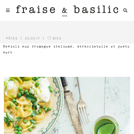
PÂTES
|
25.05.17
|
8153
Ravioli aux fromages italiens, stracciatella et pesto
vert