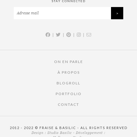
STAY CONNECTED
|
|
|
|
ON EN PARLE
À PROPOS
BLOGROLL
PORTFOLIO
CONTACT
2012 - 2022 © FRAISE & BASILIC - ALL RIGHTS RESERVED
Design :
Studio Basilic
- Développement :