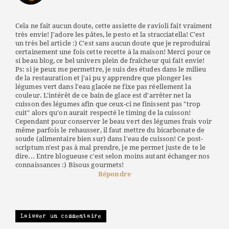
Cela ne fait aucun doute, cette assiette de ravioli fait vraiment
très envie! J'adore les pâtes, le pesto et la stracciatella! C'est
un très bel article :) C'est sans aucun doute que je reproduirai
certainement une fois cette recette à la maison! Merci pour ce
si beau blog, ce bel univers plein de fraîcheur qui fait envie!
Ps: si je peux me permettre, je suis des études dans le milieu
de la restauration et j'ai pu y apprendre que plonger les
légumes vert dans l'eau glacée ne fixe pas réellement la
couleur. L'intérêt de ce bain de glace est d'arrêter net la
cuisson des légumes afin que ceux-ci ne finissent pas "trop
cuit" alors qu'on aurait respecté le timing de la cuisson!
Cependant pour conserver le beau vert des légumes frais voir
même parfois le rehausser, il faut mettre du bicarbonate de
soude (alimentaire bien sur) dans l'eau de cuisson! Ce post-
scriptum n'est pas à mal prendre, je me permet juste de te le
dire... Entre blogueuse c'est selon moins autant échanger nos
connaissances :) Bisous gourmets!
Répondre
Laisser un commentaire