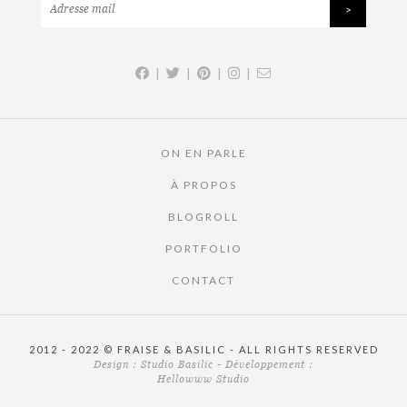
|
|
|
|
ON EN PARLE
À PROPOS
BLOGROLL
PORTFOLIO
CONTACT
2012 - 2022 © FRAISE & BASILIC - ALL RIGHTS RESERVED
Design :
Studio Basilic
- Développement :
Hellowww Studio