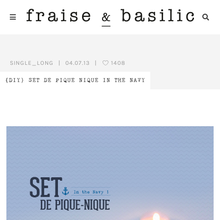
SINGLE_LONG
|
04.07.13
|
1408
{DIY} SET DE PIQUE NIQUE IN THE NAVY