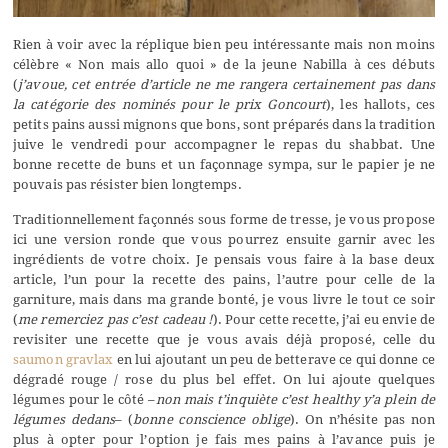
Rien à voir avec la réplique bien peu intéressante mais non moins
célèbre « Non mais allo quoi » de la jeune Nabilla à ces débuts
(
j’avoue, cet entrée d’article ne me rangera certainement pas dans
la catégorie des nominés pour le prix Goncourt
), les hallots, ces
petits pains aussi mignons que bons, sont préparés dans la tradition
juive le vendredi pour accompagner le repas du shabbat. Une
bonne recette de buns et un façonnage sympa, sur le papier je ne
pouvais pas résister bien longtemps.
Traditionnellement façonnés sous forme de tresse, je vous propose
ici une version ronde que vous pourrez ensuite garnir avec les
ingrédients de votre choix. Je pensais vous faire à la base deux
article, l’un pour la recette des pains, l’autre pour celle de la
garniture, mais dans ma grande bonté, je vous livre le tout ce soir
(
me remerciez pas c’est cadeau !
). Pour cette recette, j’ai eu envie de
revisiter une recette que je vous avais déjà proposé, celle du
saumon gravlax
en lui ajoutant un peu de betterave ce qui donne ce
dégradé rouge / rose du plus bel effet. On lui ajoute quelques
légumes pour le côté –
non mais t’inquiète c’est healthy y’a plein de
légumes dedans
– (
bonne conscience oblige
). On n’hésite pas non
plus à opter pour l’option je fais mes pains à l’avance puis je