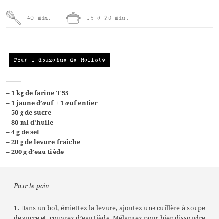
40 min.
15 à 20 min.
Pour 1 douzaine de Hallots
– 1 kg de farine T 55
– 1 jaune d’œuf + 1 œuf entier
– 50 g de sucre
– 80 ml d’huile
– 4 g de sel
– 20 g de levure fraîche
– 200 g d’eau tiède
Pour le pain
1.
Dans un bol, émiettez la levure, ajoutez une cuillère à soupe
de sucre et couvrez d’eau tiède. Mélangez pour bien dissoudre