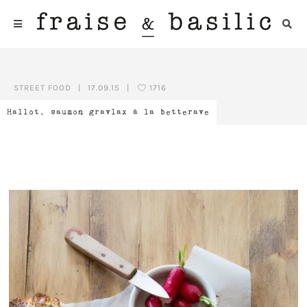
STREET FOOD
|
17.09.15
|
1716
Hallot, saumon gravlax à la betterave