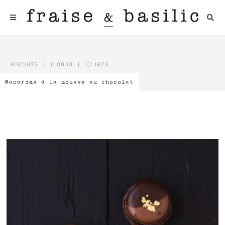
BISCUITS
|
11.09.13
|
1673
Macarons à la mousse au chocolat