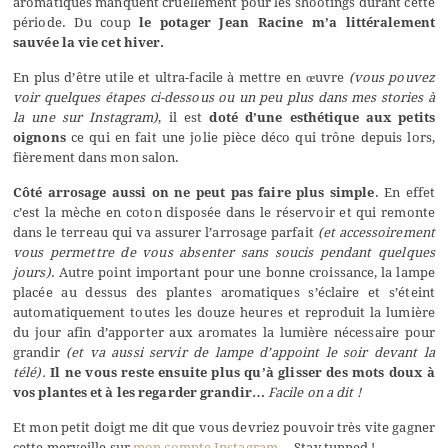
aromatiques manquent cruellement pour les shootings durant cette
période. Du coup
le potager Jean Racine m’a littéralement
sauvée la vie cet hiver.
En plus d’être utile et ultra-facile à mettre en œuvre
(vous pouvez
voir quelques étapes ci-dessous ou un peu plus dans
mes stories à
la une sur Instagram
)
, il est
doté d’une esthétique aux petits
oignons
ce qui en fait une jolie pièce déco qui trône depuis lors,
fièrement dans mon salon.
Côté arrosage aussi on ne peut pas faire plus simple
. En effet
c’est la mèche en coton disposée dans le réservoir et qui remonte
dans le terreau qui va assurer l’arrosage parfait
(et accessoirement
vous permettre de vous absenter sans soucis pendant quelques
jours)
. Autre point important pour une bonne croissance, la lampe
placée au dessus des plantes aromatiques s’éclaire et s’éteint
automatiquement toutes les douze heures et reproduit la lumière
du jour afin d’apporter aux aromates la lumière nécessaire pour
grandir
(et va aussi servir de lampe d’appoint le soir devant la
télé).
Il ne vous reste ensuite plus qu’à glisser des mots doux à
vos plantes et à les regarder grandir…
Facile on a dit !
Et mon petit doigt me dit que vous devriez pouvoir très vite gagner
cette merveille sur
mon compte Instagram
… Stay tunned !