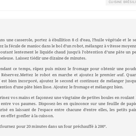
CUISINE BRÉSIL
ns une casserole, portez à ébullition 8 cl d’eau, l’huile végétale et le se
ez la fécule de manioc dans le bol d’un robot, mélangez à vitesse moyen
joutant lentement le liquide chaud jusqu’à l’obtention d’une pâte un p
eleuse. Laissez tiédir une dizaine de minutes.
endant ce temps, râpez puis mixez le fromage pour obtenir une poud
. Réservez.Mettez le robot en marche et ajoutez le premier œuf. Qua
f est bien incorporé, ajoutez le second et continuez de mélanger jusqu
tention d’une pâte bien lisse. Ajoutez le fromage et mélangez bien.
rinez vos mains et façonnez une vingtaine de petites boules en roulant 
 entre vos paumes. Disposez-les en quinconce sur une feuille de papi
urisé en laissant de l’espace entre chacune d’entre elles, les petits pai
en effet gonfler à la cuisson.
fournez pour 20 minutes dans un four préchauffé à 200°.