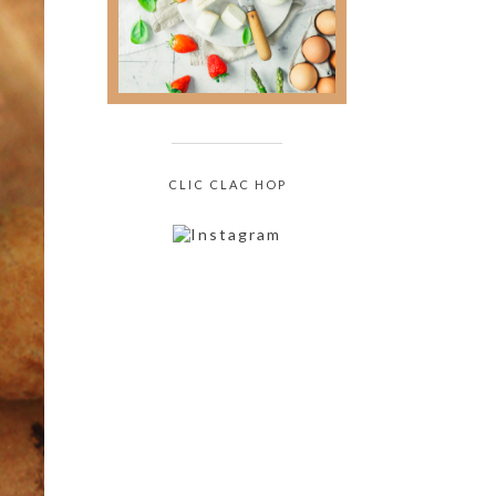
culinaire sans jamais
oser le demander !
CLIC CLAC HOP