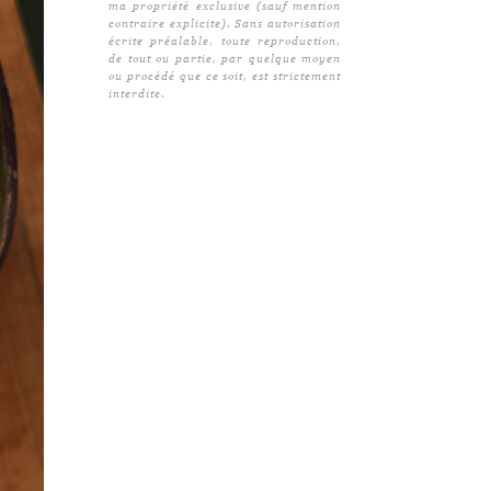
ma propriété exclusive (sauf mention
contraire explicite). Sans autorisation
écrite préalable, toute reproduction,
de tout ou partie, par quelque moyen
ou procédé que ce soit, est strictement
interdite.