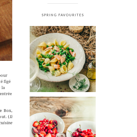
SPRING FAVOURITES
pour
é figé
 la
’entrée
e Box
,
out. (
Il
cuisine