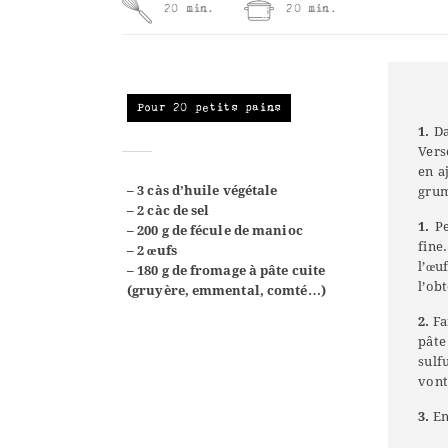
20 min.
20 min.
Pour 20 petits pains
1.
Da
Vers
en a
– 3 càs d’huile végétale
grum
– 2 càc de sel
1.
P
– 200 g de fécule de manioc
fine
– 2 œufs
l’œu
– 180 g de fromage à pâte cuite
l’ob
(gruyère, emmental, comté…)
2.
Fa
pâte
sulf
vont 
3.
En