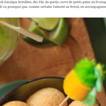
d classique Brésilien, des Pão de queijo, sorte de petits pains au fromag
itif ou pourquoi pas, comme certains l’aiment au Brésil, en accompagne