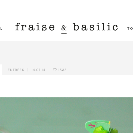
L
T
ENTRÉES
|
14.07.14
|
1535