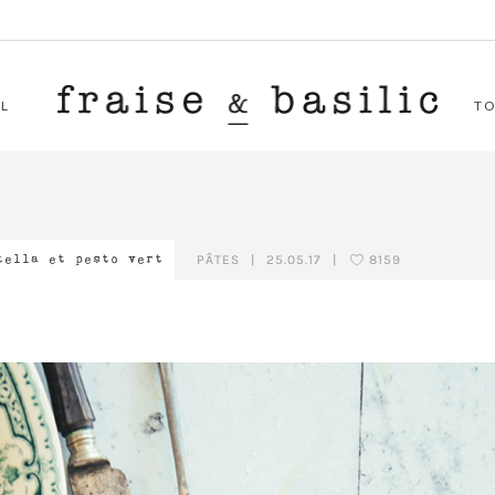
L
T
PÂTES
|
25.05.17
|
8159
tella et pesto vert