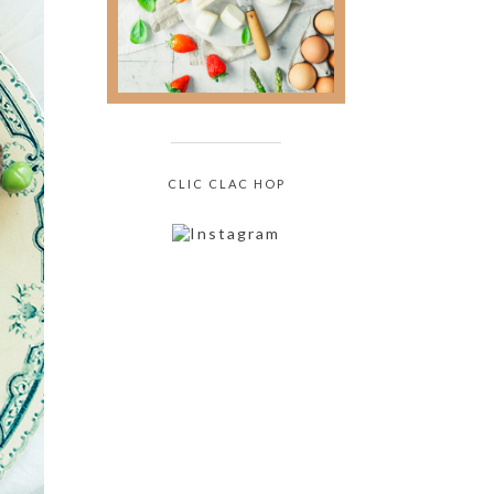
culinaire sans jamais
oser le demander !
CLIC CLAC HOP