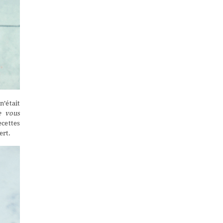
’était
e vous
ecettes
ert.