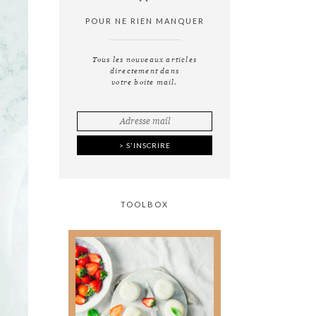
POUR NE RIEN MANQUER
Tous les nouveaux articles
directement dans
votre boite mail.
TOOLBOX
Tout ce que vous avez
toujours voulu savoir
sur
la photographie