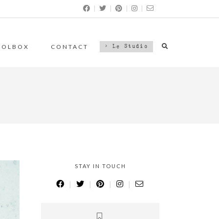
|
|
|
|
OOLBOX
CONTACT
> Le Studio
STAY IN TOUCH
|
|
|
|