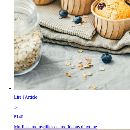
Lire l'Article
14
8140
Muffins aux myrtilles et aux flocons d’avoine