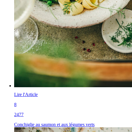
Lire l'Article
8
2477
Conchiglie au saumon et aux légumes verts