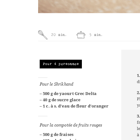
20 min.
5 min.
Pour 4 personnes
1
d
Pour le Shrikhand
2
– 500 g de yaourt Grec Delta
P
– 40 g de sucre glace
y
– 1 c. à s. d’eau de fleur d’oranger
3
f
Pour la compotée de fruits rouges
l
– 500 g
de
fraises
à