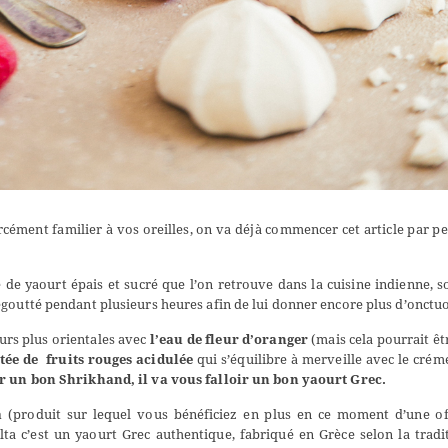
ément familier à vos oreilles, on va déjà commencer cet article par pe
 de yaourt épais et sucré que l’on retrouve dans la cuisine indienne, 
égoutté pendant plusieurs heures afin de lui donner encore plus d’onctuo
eurs plus orientales avec
l’eau de fleur d’oranger
(mais cela pourrait êt
ée de fruits rouges acidulée
qui s’équilibre à merveille avec le cré
ir un bon Shrikhand, il va vous falloir un bon yaourt Grec.
a
(produit sur lequel vous bénéficiez en plus en ce moment d’une of
elta c’est un yaourt Grec authentique, fabriqué en Grèce selon la tradi