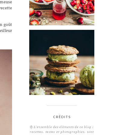
rémeuse
recette
on goût
eilleur
CRÉDITS
© L'ensemble des éléments de ce blog :
recettes, textes et photographies, sont