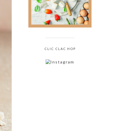
culinaire sans jamais
oser le demander !
CLIC CLAC HOP