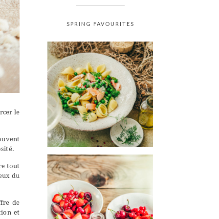
SPRING FAVOURITES
rcer le
souvent
sité.
re tout
meux du
fre de
tion et