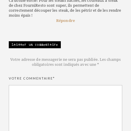
Ca donne envie! Pour les steaks hachés, les couteaux à steak
de chez FourniResto sont super, ils permettent de
correctement découper les steak, de les pétrir et de les rendre
moins épais !
Répondre
Laisser un commentaire
Votre adresse de messagerie ne sera pas publiée. Les champs
obligatoires sont indiqués avec une *
VOTRE COMMENTAIRE*