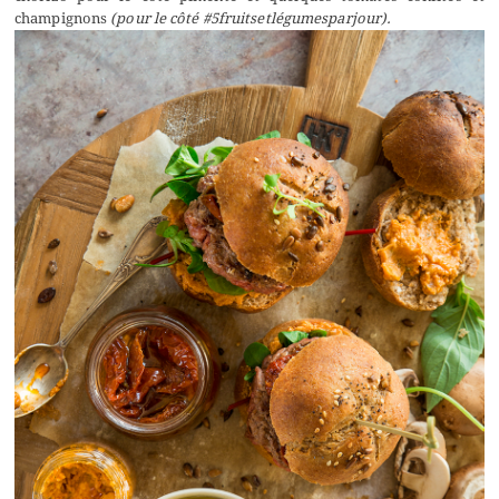
champignons
(pour le côté #5fruitsetlégumesparjour).