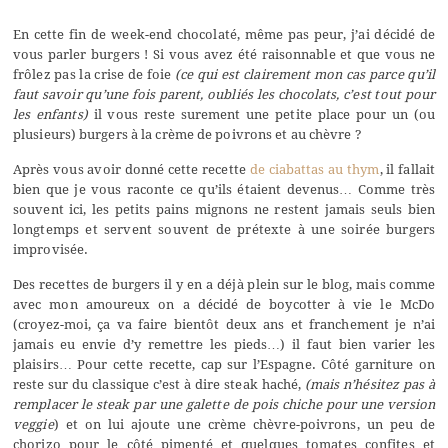
En cette fin de week-end chocolaté, même pas peur, j’ai décidé de
vous parler burgers ! Si vous avez été raisonnable et que vous ne
frôlez pas la crise de foie
(ce qui est clairement mon cas parce qu’il
faut savoir qu’une fois parent, oubliés les chocolats, c’est tout pour
les enfants)
il vous reste surement une petite place pour un (ou
plusieurs) burgers à la crème de poivrons et au chèvre ?
Après vous avoir donné cette recette
de ciabattas au thym
, il fallait
bien que je vous raconte ce qu’ils étaient devenus… Comme très
souvent ici, les petits pains mignons ne restent jamais seuls bien
longtemps et servent souvent de prétexte à une soirée burgers
improvisée.
Des recettes de burgers il y en a déjà plein sur le blog, mais comme
avec mon amoureux on a décidé de boycotter à vie le McDo
(croyez-moi, ça va faire bientôt deux ans et franchement je n’ai
jamais eu envie d’y remettre les pieds…) il faut bien varier les
plaisirs… Pour cette recette, cap sur l’Espagne. Côté garniture on
reste sur du classique c’est à dire steak haché,
(mais n’hésitez pas à
remplacer le steak par une galette de pois chiche pour une version
veggie
) et on lui ajoute une crème chèvre-poivrons, un peu de
chorizo pour le côté pimenté et quelques tomates confites et