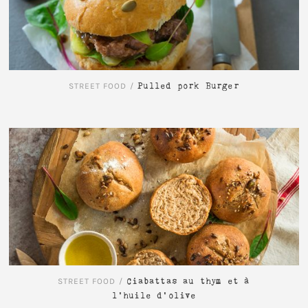
STREET FOOD
/
Pulled pork Burger
LIRE L'ARTICLE
STREET FOOD
/
Ciabattas au thym et à
l’huile d’olive