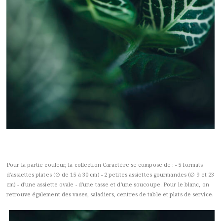
Pour la partie couleur, la collection Caractère se compose de : - 5 formats
d'assiettes plates (∅ de 15 à 30 cm) - 2 petites assiettes gourmandes (∅ 9 et 23
cm) - d'une assiette ovale - d'une tasse et d'une soucoupe. Pour le blanc, on
retrouve également des vases, saladiers, centres de table et plats de service.