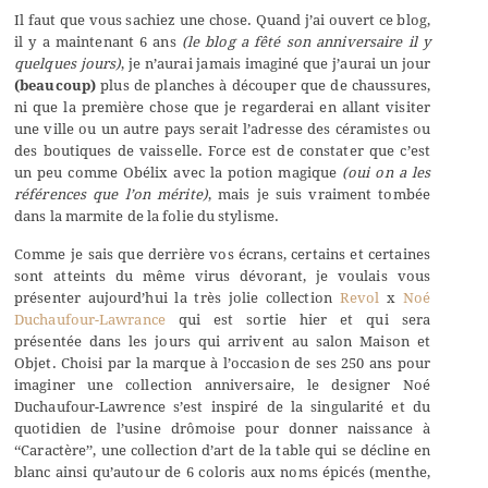
Il faut que vous sachiez une chose. Quand j’ai ouvert ce blog,
il y a maintenant 6 ans
(le blog a fêté son anniversaire il y
quelques jours)
, je n’aurai jamais imaginé que j’aurai un jour
(beaucoup)
plus de planches à découper que de chaussures,
ni que la première chose que je regarderai en allant visiter
une ville ou un autre pays serait l’adresse des céramistes ou
des boutiques de vaisselle. Force est de constater que c’est
un peu comme Obélix avec la potion magique
(oui on a les
références que l’on mérite)
, mais je suis vraiment tombée
dans la marmite de la folie du stylisme.
Comme je sais que derrière vos écrans, certains et certaines
sont atteints du même virus dévorant, je voulais vous
présenter aujourd’hui la très jolie collection
Revol
x
Noé
Duchaufour-Lawrance
qui est sortie hier et qui sera
présentée dans les jours qui arrivent au salon Maison et
Objet. Choisi par la marque à l’occasion de ses 250 ans pour
imaginer une collection anniversaire, le designer Noé
Duchaufour-Lawrence s’est inspiré de la singularité et du
quotidien de l’usine drômoise pour donner naissance à
‘‘Caractère’’, une collection d’art de la table qui se décline en
blanc ainsi qu’autour de 6 coloris aux noms épicés (menthe,