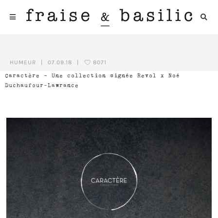
HUMEUR
|
07.09.18
|
8071
Caractère – Une collection signée Revol x Noé
Duchaufour-Lawrance