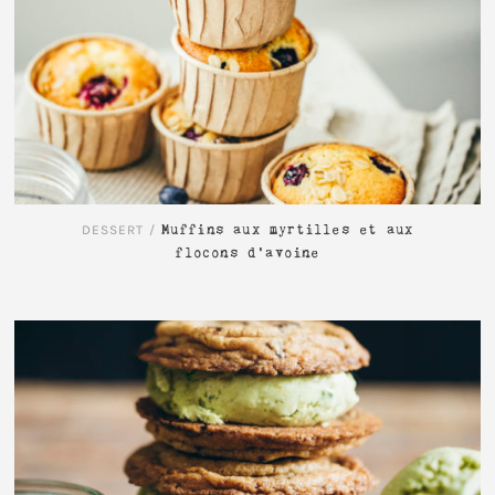
LIRE L'ARTICLE
DESSERT
/
Muffins aux myrtilles et aux
flocons d’avoine
LIRE L'ARTICLE