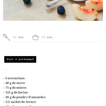
25 min.
25 min.
Pour 4 personnes
– 6 nectarines
–
40 g de sucre
–
75 g de mûres
–
125 g de farine
–
50 g de poudre d’amandes
–
1/2 sachet de levure