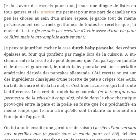
Je dois avoir des carnets pour tout, je suis une dingue de listes en
tous genres et si
Pinterest
me permet pour une part de canaliser un
peu les choses au sein d’un même espace, je garde tout de même
précieusement ces carnets griffonnés de toutes les recettes que j’ai
envie de tester
(je ne suis pas certaine d’avoir assez d’une vie pour
ce faire, mais je m’y emploie activement !)
.
Je peux aujourd’hui cocher la case
dutch baby pancake
, des crêpes
épaisses au four qui gonflent par magie lors de la cuisson. A mi-
chemin entre la recette de petit déjeuner que l’on partage en famille
et le dessert gourmand, le dutch baby pancake est une spécialité
américaine dérivée des pancakes allemands. Côté recette on est sur
des ingrédients classiques d’une recette de pâte à crêpes (des œufs,
du lait, du sucre et de la farine), et c’est bien la cuisson qui fait toute
la différence. Le secret du dutch baby pancake
(et le truc qui vous
permettra de la réussir à coup sûr)
, réside dans le choc thermique
provoqué entre la pâte et la poêle en fonte que l’on préchauffe en
même temps que le four afin qu’elle soit brulante au moment où
l’on ajoute l’appareil.
On lui ajoute ensuite une garniture de saison (
je rêve d’une version
aux myrtilles que je garde sous le coude pour cet été
), ici des