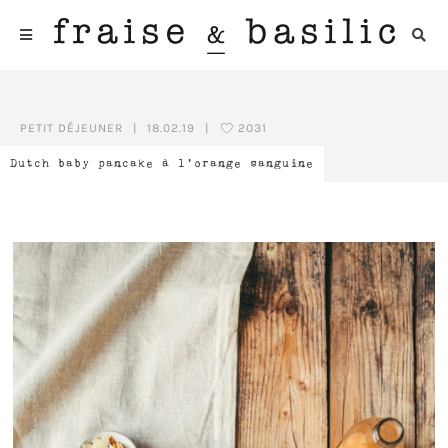
PETIT DÉJEUNER
|
18.02.19
|
2031
Dutch baby pancake à l’orange sanguine