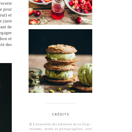
recette
de pour
eur) et
e juste
tant de
engager
mbon et
nté des
CRÉDITS
© L'ensemble des éléments de ce blog :
recettes, textes et photographies, sont