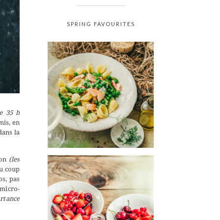
SPRING FAVOURITES
de 35 h
mis, en
dans la
son
(les
du coup
os, pas
 micro-
ortance