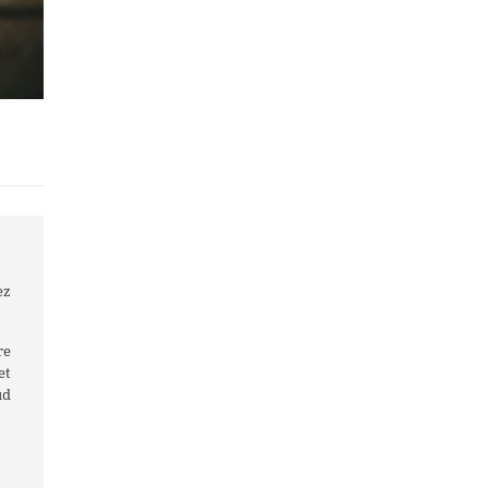
ez
re
et
ud