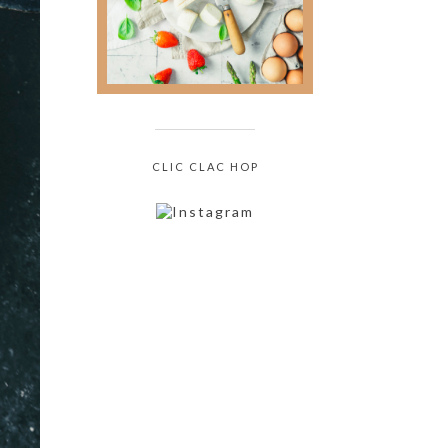
culinaire sans jamais
oser le demander !
CLIC CLAC HOP