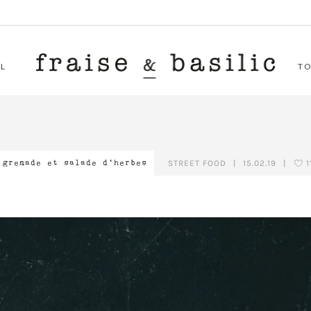
L
T
STREET FOOD
|
15.02.19
|
1
 grenade et salade d’herbes