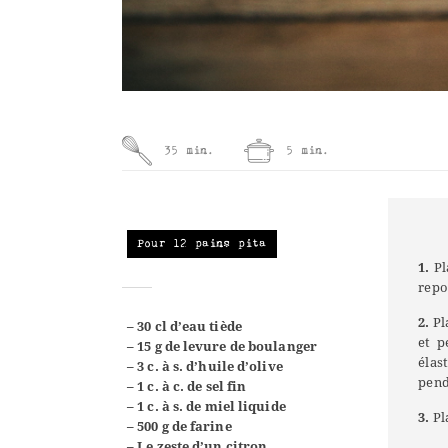
35 min.
5 min.
Pour 12 pains pita
1.
Pl
repo
2.
Pl
– 30 cl d’eau tiède
et p
– 15 g de levure de boulanger
élas
– 3 c. à s. d’huile d’olive
pend
– 1 c. à c. de sel fin
– 1 c. à s. de miel liquide
3.
Pl
– 500 g de farine
– Le zeste d’un citron