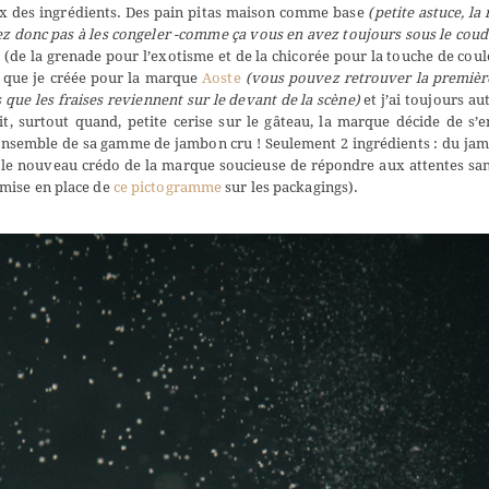
oix des ingrédients. Des pain pitas maison comme base
(petite astuce, la 
tez donc pas à les congeler -comme ça vous en avez toujours sous le cou
n (de la grenade pour l’exotisme et de la chicorée pour la touche de coul
e que je créée pour la marque
Aoste
(vous pouvez retrouver
la premièr
 que les fraises reviennent sur le devant de la scène)
et j’ai toujours au
it, surtout quand, petite cerise sur le gâteau, la marque décide de s’
ensemble de sa gamme de jambon cru ! Seulement 2 ingrédients : du ja
nc le nouveau crédo de la marque soucieuse de répondre aux attentes sa
mise en place de
ce pictogramme
sur les packagings).