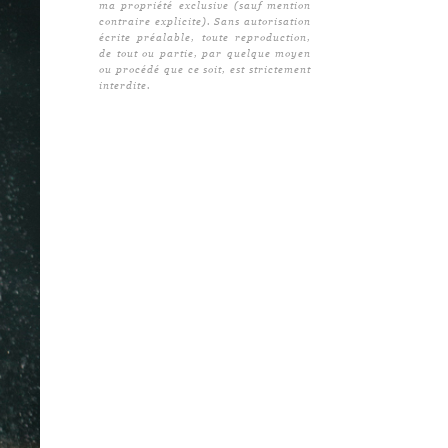
ma propriété exclusive (sauf mention
contraire explicite). Sans autorisation
écrite préalable, toute reproduction,
de tout ou partie, par quelque moyen
ou procédé que ce soit, est strictement
interdite.