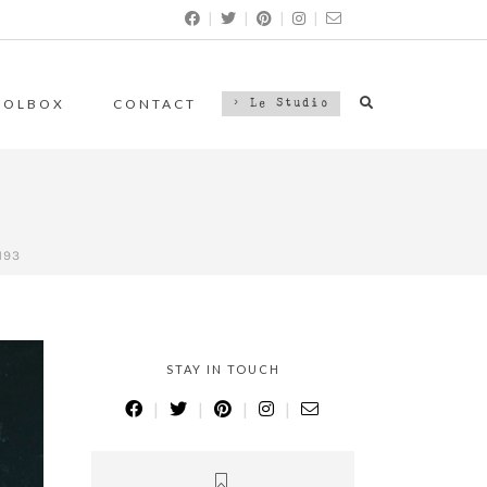
|
|
|
|
OOLBOX
CONTACT
> Le Studio
193
STAY IN TOUCH
|
|
|
|