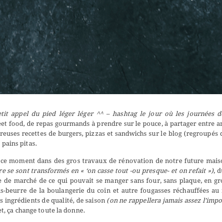
etit appel du pied léger léger ^^ – hashtag le jour où les journées 
 street food, de repas gourmands à prendre sur le pouce, à partager entre a
ses recettes de burgers, pizzas et sandwichs sur le blog (regroupés 
 pains pitas.
en ce moment dans des gros travaux de rénovation de notre future mai
e se sont transformés en « ‘on casse tout -ou presque- et on refait »)
, 
de de marché de ce qui pouvait se manger sans four, sans plaque, en gr
-beurre de la boulangerie du coin et autre fougasses réchauffées au
s ingrédients de qualité, de saison
(on ne rappellera jamais assez l’imp
t, ça change toute la donne.